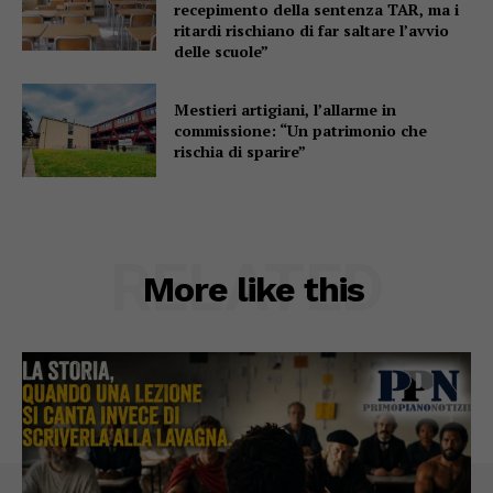
recepimento della sentenza TAR, ma i
ritardi rischiano di far saltare l’avvio
delle scuole”
Mestieri artigiani, l’allarme in
commissione: “Un patrimonio che
rischia di sparire”
RELATED
More like this