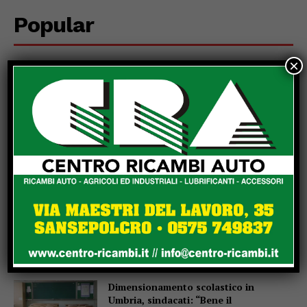
Popular
×
La Storia, quando una lezione si canta
invece di scriverla alla lavagna
Motociclo senza patente,
assicurazione e revisione scadute da
anni: pizzicato dal Targa System un
70enne
San Sisto sott’acqua dopo i lavori,
Forza Italia: “Basta una pioggia per far
saltare tutto”
Dimensionamento scolastico in
Umbria, sindacati: “Bene il