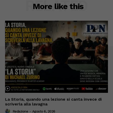
RELATED
More like this
La Storia, quando una lezione si canta invece di
scriverla alla lavagna
Redazione
-
Agosto 6, 2026