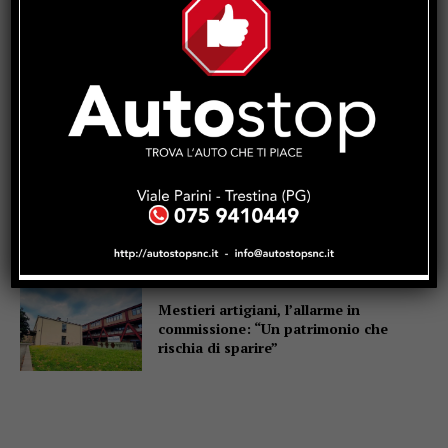
anni: pizzicato dal Targa System un
70enne
San Sisto sott’acqua dopo i lavori,
Forza Italia: “Basta una pioggia per far
saltare tutto”
Dimensionamento scolastico in
Umbria, sindacati: “Bene il
recepimento della sentenza TAR, ma i
ritardi rischiano di far saltare l’avvio
delle scuole”
Mestieri artigiani, l’allarme in
commissione: “Un patrimonio che
rischia di sparire”