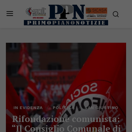
IN EVIDENZA
POLITICA
SAN GIUSTINO
Rifondazione comunista:
“Il Consiglio Comunale di