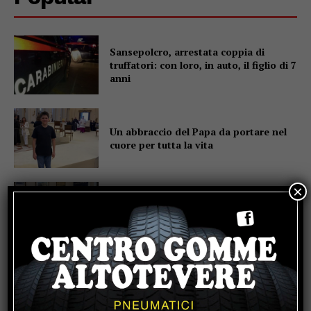
Sansepolcro, arrestata coppia di
truffatori: con loro, in auto, il figlio di 7
anni
Un abbraccio del Papa da portare nel
cuore per tutta la vita
×
Due anziani, un finto poliziotto e un
inseguimento sulla E45
Pensiline fotovoltaiche sopra i
parcheggi, Minciotti (Pd):
“Rendiamole obbligatorie”