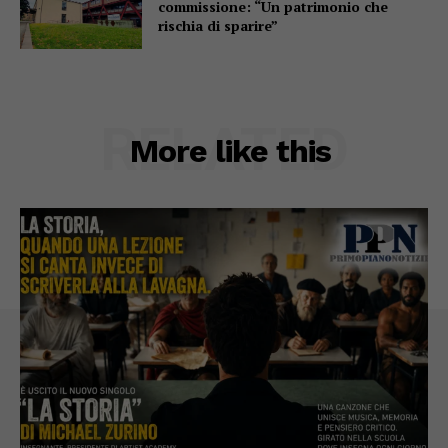
commissione: “Un patrimonio che
rischia di sparire”
RELATED
More like this