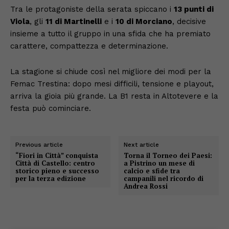
Tra le protagoniste della serata spiccano i
13 punti di
Viola
, gli
11 di Martinelli
e i
10 di Morciano
, decisive
insieme a tutto il gruppo in una sfida che ha premiato
carattere, compattezza e determinazione.
La stagione si chiude così nel migliore dei modi per la
Femac Trestina: dopo mesi difficili, tensione e playout,
arriva la gioia più grande. La B1 resta in Altotevere e la
festa può cominciare.
Previous article
Next article
“Fiori in Città” conquista
Torna il Torneo dei Paesi:
Città di Castello: centro
a Pistrino un mese di
storico pieno e successo
calcio e sfide tra
per la terza edizione
campanili nel ricordo di
Andrea Rossi