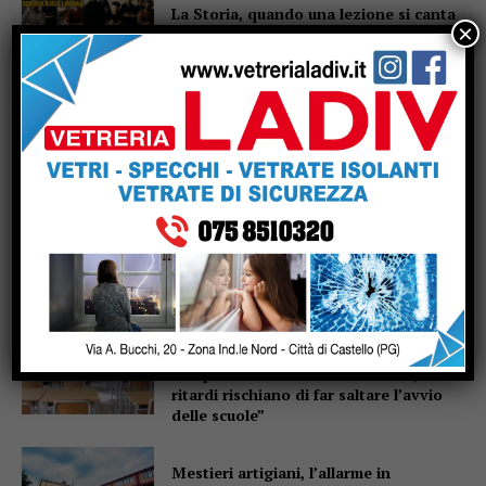
La Storia, quando una lezione si canta
×
invece di scriverla alla lavagna
Motociclo senza patente,
assicurazione e revisione scadute da
anni: pizzicato dal Targa System un
70enne
San Sisto sott’acqua dopo i lavori,
Forza Italia: “Basta una pioggia per far
saltare tutto”
Dimensionamento scolastico in
Umbria, sindacati: “Bene il
recepimento della sentenza TAR, ma i
ritardi rischiano di far saltare l’avvio
delle scuole”
Mestieri artigiani, l’allarme in