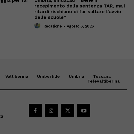
oggia per far
Umbria, sindacati: “Bene il
recepimento della sentenza TAR, ma i
ritardi rischiano di far saltare l’avvio
delle scuole”
Redazione
-
Agosto 6, 2026
Valtiberina
Umbertide
Umbria
Toscana
Televaltiberina
ta