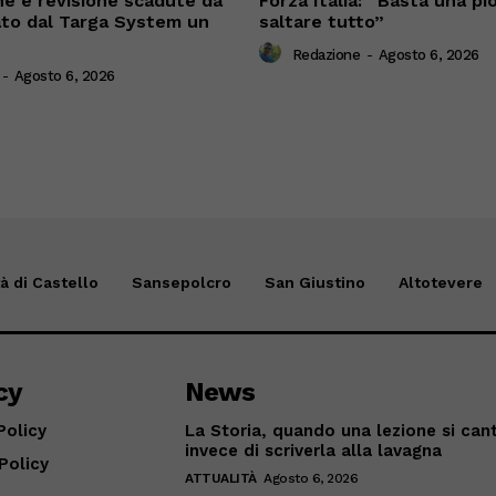
ne e revisione scadute da
Forza Italia: “Basta una pi
cato dal Targa System un
saltare tutto”
Redazione
-
Agosto 6, 2026
-
Agosto 6, 2026
tà di Castello
Sansepolcro
San Giustino
Altotevere
cy
News
Policy
La Storia, quando una lezione si can
invece di scriverla alla lavagna
Policy
ATTUALITÀ
Agosto 6, 2026