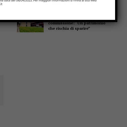
scuole”
Mestieri artigiani, l’allarme in
commissione: “Un patrimonio
che rischia di sparire”