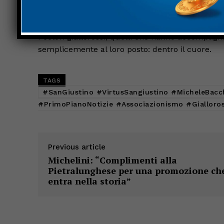
storie più belle, certi legami non hanno bisogno
I colori giallorossi, quelli che hanno accompagn
semplicemente al loro posto: dentro il cuore.
TAGS
#SanGiustino #VirtusSangiustino #MicheleBacc
#PrimoPianoNotizie #Associazionismo #Gialloros
Previous article
Michelini: “Complimenti alla
Pietralunghese per una promozione ch
entra nella storia”