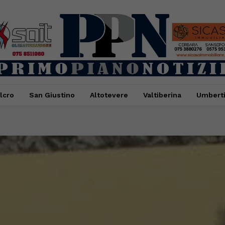
lcro
San Giustino
Altotevere
Valtiberina
Umbert