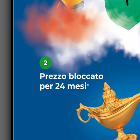
Un pensiero particolare è stato rivolto anche ai t
di sostenere la squadra nei momenti più belli ma 
Parole che hanno trovato immediata risposta da p
personalmente all’ormai ex vicepresidente con u
«Hai rappresentato in tutti questi anni, al di là d
nel mondo dell’associazionismo sono linfa vitale»
sempre sentito il tuo sostegno. Una presenza ch
fondamentale».
Parole che raccontano un rapporto costruito negli 
La separazione tra Michele Bacchi e la Virtus S
la consapevolezza di aver condiviso un lungo trat
cresciuta, si è consolidata e ha rafforzato il prop
Da oggi Michele Bacchi non sarà più un tesserat