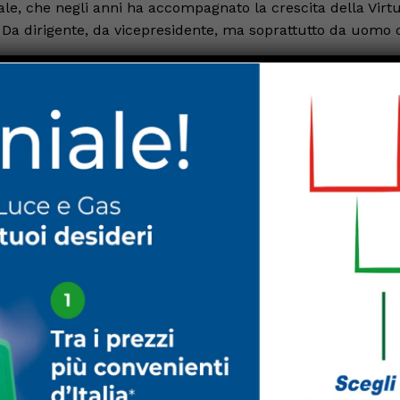
e, che negli anni ha accompagnato la crescita della Virt
o. Da dirigente, da vicepresidente, ma soprattutto da uomo 
ntano molto più di una semplice conclusione di incarico.
, sacrifici e appartenenza.
sta straordinaria esperienza lunga 15 anni», scrive Bacch
sapevole di aver vissuto un percorso che mi ha arricchito
edendo crescere in questa famiglia tutti e tre i miei figli».
o dello sport dilettantistico, dove spesso i risultati sul
orti umani destinati a durare nel tempo.
residente
Stefano Fabbri
, il consiglio direttivo, lo staff
e ogni giorno lavorano lontano dai riflettori per permettere