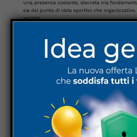
Una presenza costante, discreta ma fondamental
sia dal punto di vista sportivo che organizzativ
società.
Le parole affidate alla sua lettera aperta racco
Raccontano una storia fatta di persone, relazioni
«È arrivato il momento per me di concludere que
«Lascio con un profondo carico di emozioni, con
sia dal punto di vista professionale che umano, v
Un passaggio che restituisce il senso più autentic
campo si intrecciano con percorsi di vita e rapp
Nel suo saluto Bacchi ha voluto ringraziare il p
tecnico, i collaboratori e tutti quei volontari ch
alla società di andare avanti.