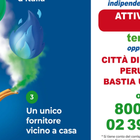
ifosi, definiti «il vero cuore pulsante della società», capaci
anche in quelli più difficili.
arte del presidente Fabbri, che ha scelto di rivolgersi
n messaggio carico di affetto e riconoscenza.
ella carica, la passione, la dedizione e la costruttività che
, scrive Fabbri. «Oltre ad averti avuto al mio fianco, ho
e per chi ricopre una responsabilità importante è
anni, ben oltre i ruoli ufficiali.
angiustino arriva quindi senza polemiche né strappi, ma c
to di strada insieme. Quindici anni nei quali la società è
rio ruolo nel tessuto sportivo dell’Alta Valle del Tevere.
o della Virtus Sangiustino. Ma, come spesso accade nelle