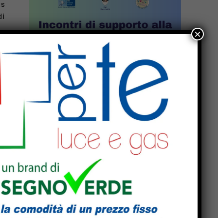
us
di
×
i.