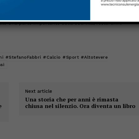
 di una tessera per continuare a esistere.
ato una parte importante della sua vita, resteranno
hi #StefanoFabbri #Calcio #Sport #Altotevere
si
Next article
Una storia che per anni è rimasta
e
chiusa nel silenzio. Ora diventa un libro