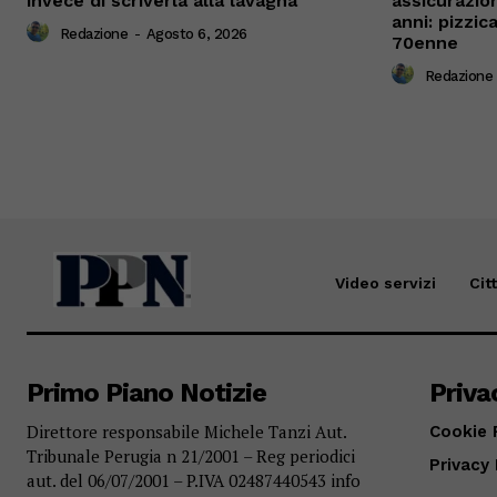
invece di scriverla alla lavagna
assicurazio
anni: pizzi
Redazione
-
Agosto 6, 2026
70enne
Redazione
Video servizi
Cit
Primo Piano Notizie
Priva
Direttore responsabile Michele Tanzi Aut.
Cookie 
Tribunale Perugia n 21/2001 – Reg periodici
Privacy 
aut. del 06/07/2001 – P.IVA 02487440543 info