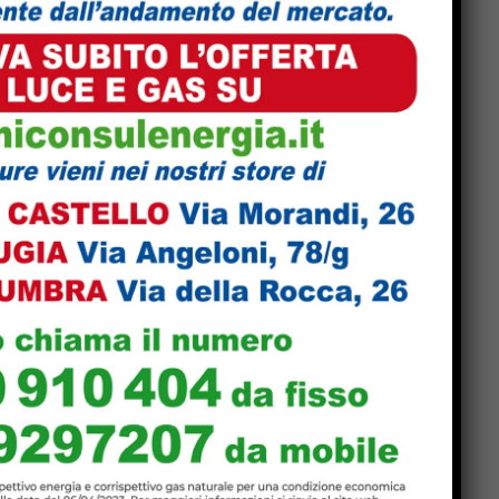
Popular
La Storia, quando una
lezione si canta invece di
scriverla alla lavagna
Motociclo senza patente,
assicurazione e revisione
scadute da anni: pizzicato
dal Targa System un 70enne
San Sisto sott’acqua dopo i
lavori, Forza Italia: “Basta
una pioggia per far saltare
tutto”
on
Dimensionamento scolastico
in Umbria, sindacati: “Bene il
recepimento della sentenza
TAR, ma i ritardi rischiano di
far saltare l’avvio delle