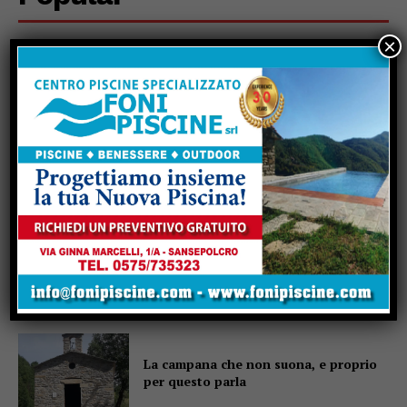
×
Un abbraccio del Papa da portare nel
cuore per tutta la vita
Due anziani, un finto poliziotto e un
inseguimento sulla E45
Pensiline fotovoltaiche sopra i
parcheggi, Minciotti (Pd):
“Rendiamole obbligatorie”
La campana che non suona, e proprio
per questo parla