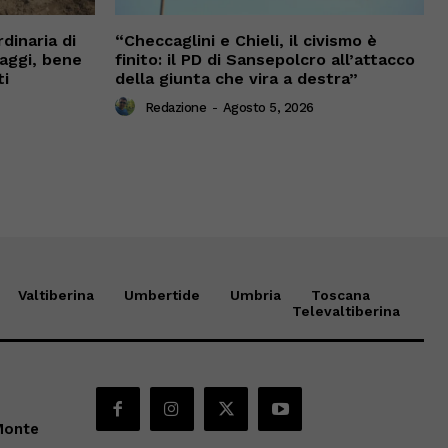
dinaria di
“Checcaglini e Chieli, il civismo è
vaggi, bene
finito: il PD di Sansepolcro all’attacco
ti
della giunta che vira a destra”
Redazione
-
Agosto 5, 2026
Valtiberina
Umbertide
Umbria
Toscana
Televaltiberina
Monte