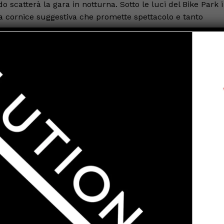
o scatterà la gara in notturna. Sotto le luci del Bike Park i
 una cornice suggestiva che promette spettacolo e tanto
izi per partecipanti e accompagnatori. Nel pomeriggio sarà
 a pochi passi dall’impianto sarà possibile cenare agli sta
li atleti anche docce e spogliatoi.
nque classificati di ogni categoria. Sono previsti inoltre un
am più numeroso e una coppa speciale destinata al
rso la piattaforma
K-Sport
(ID gara
181910
).
e di San Giustino
, del
CONI Umbria
e del
Comitato
 sostegno di numerosi sponsor del territorio.
al numero
339 6029685
.