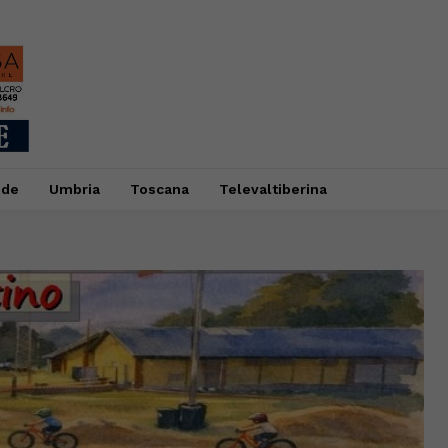
ide
Umbria
Toscana
Televaltiberina