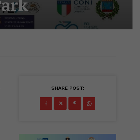
Park
x
SHARE POST: