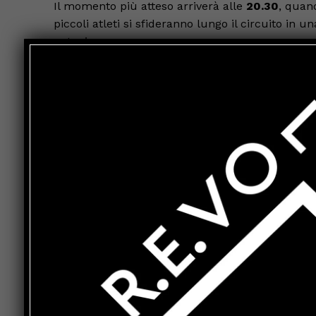
Il momento più atteso arriverà alle
20.30
, quand
piccoli atleti si sfideranno lungo il circuito in
entusiasmo.
L’organizzazione ha previsto anche diversi serv
presente il food truck del
Bar La Sfera
, mentre
della
Festa della Ranocchia
. A disposizione deg
Al termine delle gare saranno premiati i primi ci
trofeo per la squadra vincitrice, uno per il te
partecipante più giovane della categoria MPG.
Le iscrizioni dovranno essere effettuate attrave
La manifestazione gode del patrocinio del
Comun
Regionale Umbria della Federciclismo
, con il
Per informazioni è possibile contattare
Daniele