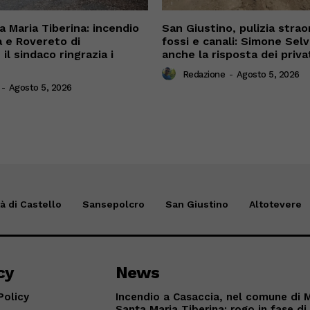
 Maria Tiberina: incendio
San Giustino, pulizia straor
a e Rovereto di
fossi e canali: Simone Sel
il sindaco ringrazia i
anche la risposta dei priva
Redazione
-
Agosto 5, 2026
-
Agosto 5, 2026
tà di Castello
Sansepolcro
San Giustino
Altotevere
cy
News
Policy
Incendio a Casaccia, nel comune di 
Santa Maria Tiberina: rogo in fase di