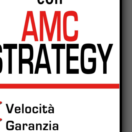
Popular
Incendio a Casaccia, nel
comune di Monte Santa
Maria Tiberina: rogo in fase
di contenimento
Monte Santa Maria Tiberina:
incendio tra Casaccia e
Rovereto di Marcignano, il
sindaco ringrazia i
soccorritori
San Giustino, pulizia
straordinaria di fossi e
canali: Simone Selvaggi,
bene anche la risposta dei
privati
“Checcaglini e Chieli, il
civismo è finito: il PD di