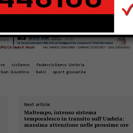
ere
ciclismo
Federciclismo Umbria
San Giustino
Selci
sport giovanile
Next article
Maltempo, intenso sistema
temporalesco in transito sull’Umbria:
massima attenzione nelle prossime ore