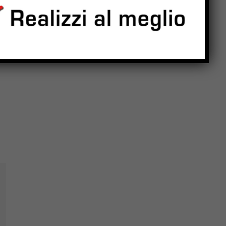
Sansepolcro all’attacco della
giunta che vira a destra”
Moira Lena Tassi porta Elba
e Bali al Museo Bolano, tra
colori e riti di pace