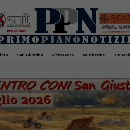
lcro
San Giustino
Altotevere
Valtiberina
Umbert