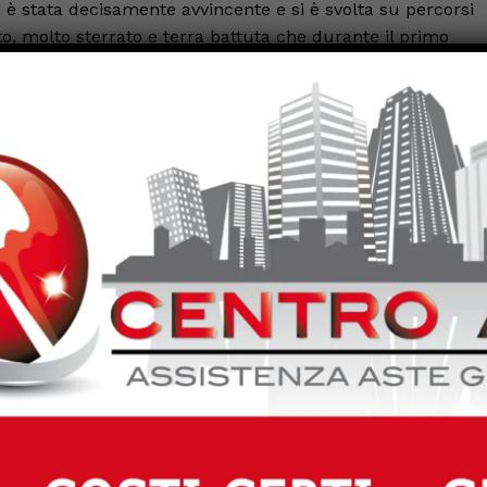
o, è stata decisamente avvincente e si è svolta su percorsi
lto, molto sterrato e terra battuta che durante il primo
e intense emozioni con frequenti cambi di leader della
 sei prove speciali alternandosi con altri cinque equipagg
la fine quattro auto erano chiuse in appena tre secondi. Non 
 tre le ultime speciali e si sono dovuti inchinare ai cechi
do dopo quasi 700 chilometri e circa 350 rilevamenti
tomobile fortemente sportiva avrebbe pagato un maggior
 genere, e non ha sorpreso che Lancia non potesse brillar
della regolarità combinato all’undicesimo nei consumi ha
el podio per un solo secondo o per meno di un 1% di
posto di Bydžovský-Timura e salgono sul podio davanti a