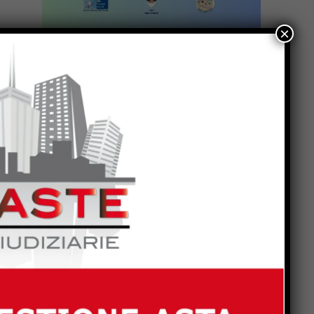
×
i
è
e