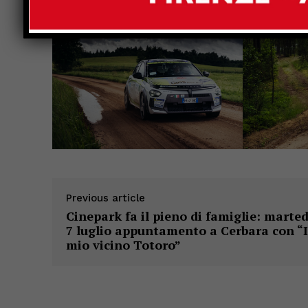
Previous article
Cinepark fa il pieno di famiglie: marted
7 luglio appuntamento a Cerbara con “I
mio vicino Totoro”