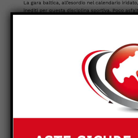
La gara baltica, all’esordio nel calendario iridat
inediti per questa disciplina sportiva. Poco asfa
giorno, con forte pioggia, ha saputo trasmetter
classifica.
Guerrini e Prusak hanno portato Lancia a vincere
alla guida della classifica. A tre “speciali” dal
bastato agli alfieri di San Marino vincere tutte e
Žďárský e Nábělek per appena 2 decimi di secon
cronometrici.
Sul piano dell’efficienza, era chiaro che un’au
consumo energetico, soprattutto in una gara del
in questa speciale classifica. Il secondo posto 
portato Guerrini e Prusak a rimanere ai piedi d
energia. Completa la doppietta ceca il secondo 
Gass Racing i portoghesi Silva-Ramalho.