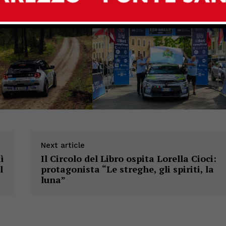
Next article
ì
Il Circolo del Libro ospita Lorella Cioci:
l
protagonista “Le streghe, gli spiriti, la
luna”