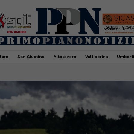
lcro
San Giustino
Altotevere
Valtiberina
Umbert