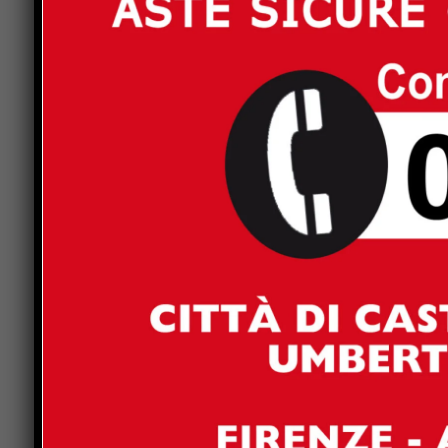
I primi otto storici punti di Lancia permettono all
portarsi già al sesto posto, mentre Guerrini e Pr
spagnoli Aicart-Herrera.
Nella conferenza di fine gara svoltasi presso pi
lituano, il pilota con licenza sammarinese ha r
vittoria sfiorata, ma piuttosto di essere felice 
cose ma essere già nella parte alta della classif
lavoriamo e continueremo a lavorare ma senza per
consente di avere. Per una volta sono ben lieto d
Per il copilota Artur Prusak la gara è stata diff
una gara al debutto e tanto impegno da parte nost
decimo ha dimostrato che siamo competitivi ne
Lancia Ypsilon è stata di grande aiuto”.
Il circus della FIA Ecorally Cup non lascia il Balt
base nella capitale Riga, valido come sesta pro