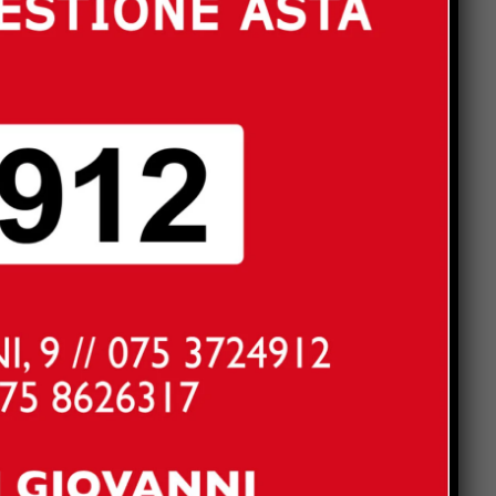
Popular
Pensiline fotovoltaiche sopra
i parcheggi, Minciotti (Pd):
“Rendiamole obbligatorie”
La campana che non suona, e
proprio per questo parla
A Garavelle si torna bambini
per un giorno: “Evviva la
Campagna!” al museo delle
tradizioni popolari
Grazie al fondo Conte 55
milioni all’Umbria»: Pavanelli
e Fantauzzi rilanciano sui 22
on
interventi