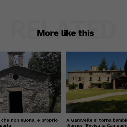
RELATED
More like this
che non suona, e proprio
A Garavelle si torna bambi
parla
giorno: “Evviva la Campagn