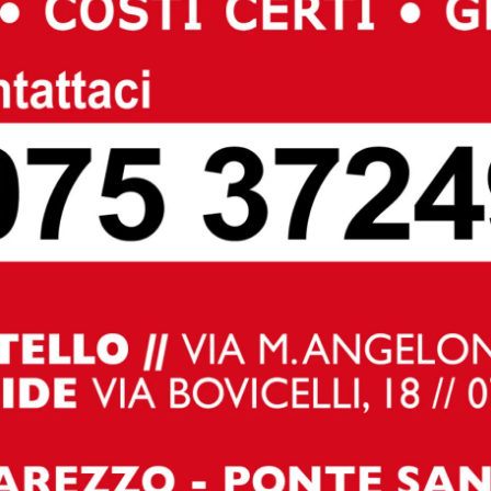
a casa italiana di entrare nella classifica costruttori e
usak consolidano il proprio terzo posto avvicinandosi agli
azza Daukanto, proprio davanti al palazzo presidenziale
accontato di non essere rammaricato per la prestigiosa
per il debutto con Lancia: “Dobbiamo ancora affinare molte
ica è una bella soddisfazione”, ha detto. “Sui consumi
dere la competitività che l’assetto sportivo di Ypsilon ci
i sacrificare l’efficienza per poter spendere potenza”.
icile e incredibilmente bella: “Un’ottima organizzazione per
ra per onorare gli amici lituani. La lotta fino all’ultimo
lla regolarità e certamente un’auto performante come
ico. Tra appena quattro giorni ci sarà il rally di Lettonia, c
va di un campionato sempre più interessante.