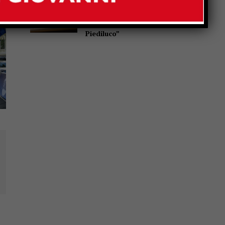
Cultura, Marchetti (Lega):
“Dal Governo oltre 13 milioni
di euro per Gubbio, Assisi e
Piediluco”