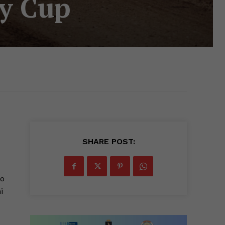
ly Cup
SHARE POST:
no
i