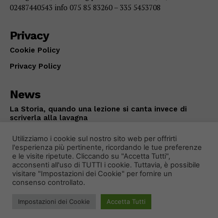
02487440543 info 075 85 83260 – 335 5453708
Privacy
Cookie Policy
Privacy Policy
News
La Storia, quando una lezione si canta invece di
scriverla alla lavagna
ATTUALITÀ
Agosto 6, 2026
Utilizziamo i cookie sul nostro sito web per offrirti
l'esperienza più pertinente, ricordando le tue preferenze
e le visite ripetute. Cliccando su "Accetta Tutti",
acconsenti all'uso di TUTTI i cookie. Tuttavia, è possibile
visitare "Impostazioni dei Cookie" per fornire un
consenso controllato.
Impostazioni dei Cookie
Accetta Tutti
© 2024 Primo Piano Notizie