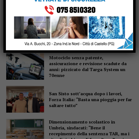
Popular
La Storia, quando una lezione si canta
invece di scriverla alla lavagna
Motociclo senza patente,
assicurazione e revisione scadute da
anni: pizzicato dal Targa System un
70enne
San Sisto sott’acqua dopo i lavori,
Forza Italia: “Basta una pioggia per far
saltare tutto”
Dimensionamento scolastico in
Umbria, sindacati: “Bene il
recepimento della sentenza TAR, ma i