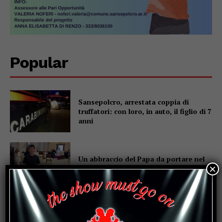
Popular
Sansepolcro, arrestata coppia di
truffatori: con loro, in auto, il figlio di 7
anni
Un abbraccio del Papa da portare nel
×
cuore per tutta la vita
Due anziani, un finto poliziotto e un
inseguimento sulla E45