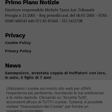
Primo Piano Notizie
Direttore responsabile Michele Tanzi Aut. Tribunale
Perugia n 21/2001 – Reg periodici aut. del 06/07/2001 – P.IVA
02487440543 info 075 85 83260 – 335 5453708
Privacy
Cookie Policy
Privacy Policy
News
Sansepolcro, arrestata coppia di truffatori: con loro,
in auto, il figlio di 7 anni
CRONACA
Agosto 9, 2026
Utilizziamo i cookie sul nostro sito web per offrirti
l'esperienza più pertinente, ricordando le tue preferenze
e le visite ripetute. Cliccando su "Accetta Tutti",
acconsenti all'uso di TUTTI i cookie. Tuttavia, è possibile
visitare "Impostazioni dei Cookie" per fornire un
consenso controllato.