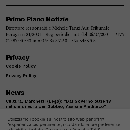
Primo Piano Notizie
Direttore responsabile Michele Tanzi Aut. Tribunale
Perugia n 21/2001 – Reg periodici aut. del 06/07/2001 – P.IVA
02487440543 info 075 85 83260 – 335 5453708
Privacy
Cookie Policy
Privacy Policy
News
Cultura, Marchetti (Lega): “Dal Governo oltre 13
milioni di euro per Gubbio, Assisi e Piediluco”
POLITICA
Agosto 7, 2026
Utilizziamo i cookie sul nostro sito web per offrirti
l'esperienza più pertinente, ricordando le tue preferenze
e le visite ripetute. Cliccando su "Accetta Tutti",