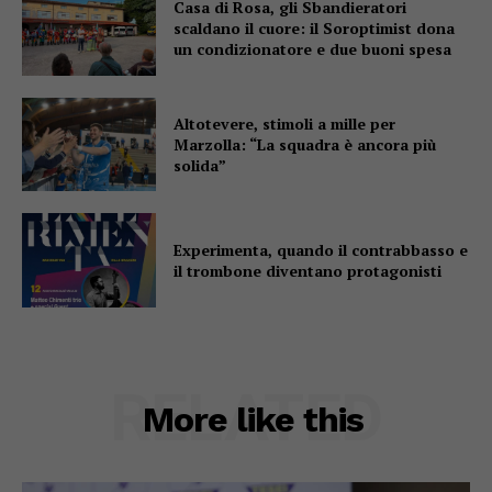
Casa di Rosa, gli Sbandieratori
scaldano il cuore: il Soroptimist dona
un condizionatore e due buoni spesa
Altotevere, stimoli a mille per
Marzolla: “La squadra è ancora più
solida”
Experimenta, quando il contrabbasso e
il trombone diventano protagonisti
RELATED
More like this