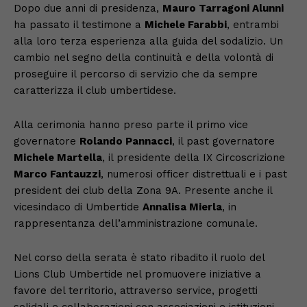
Dopo due anni di presidenza,
Mauro Tarragoni Alunni
ha passato il testimone a
Michele Farabbi
, entrambi
alla loro terza esperienza alla guida del sodalizio. Un
cambio nel segno della continuità e della volontà di
proseguire il percorso di servizio che da sempre
caratterizza il club umbertidese.
Alla cerimonia hanno preso parte il primo vice
governatore
Rolando Pannacci
, il past governatore
Michele Martella
, il presidente della IX Circoscrizione
Marco Fantauzzi
, numerosi officer distrettuali e i past
president dei club della Zona 9A. Presente anche il
vicesindaco di Umbertide
Annalisa Mierla
, in
rappresentanza dell’amministrazione comunale.
Nel corso della serata è stato ribadito il ruolo del
Lions Club Umbertide nel promuovere iniziative a
favore del territorio, attraverso service, progetti
solidali e collaborazioni con associazioni e istituzioni