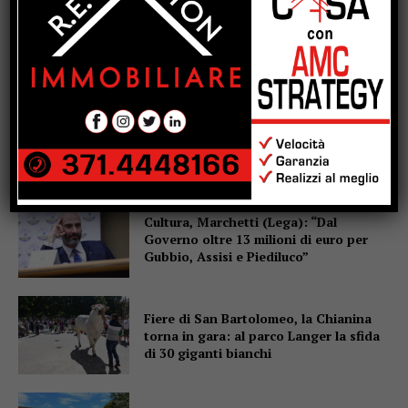
Popular
Cultura, Marchetti (Lega): “Dal
Governo oltre 13 milioni di euro per
Gubbio, Assisi e Piediluco”
Fiere di San Bartolomeo, la Chianina
torna in gara: al parco Langer la sfida
di 30 giganti bianchi