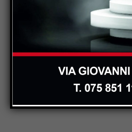
Previous article
UNITRE Città di Castello in Trentino:
escursioni tra boschi, sentieri e sapori
di montagna