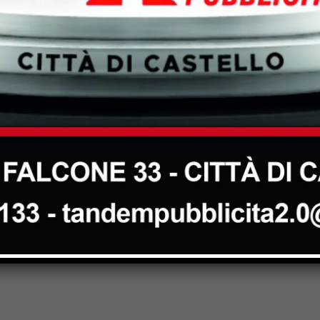
Next article
SP100, riaperto completamente al
traffico il tratto dell’Arco di Fighille