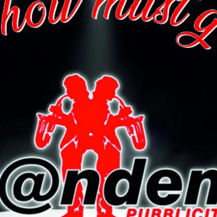
uella di non accendere fuochi nei boschi o nelle aree
e il periodo di divieto e di non gettare mozziconi di
e prestare particolare attenzione a barbecue, fornelli
hi lasciati incustoditi.
damentale mantenere la calma, non avvicinarsi all’incend
amando il
Numero Verde Antincendi Boschivi della
Una segnalazione tempestiva può fare la differenza e
i.
arte: piccoli gesti quotidiani possono contribuire a
 patrimoni più preziosi della Valtiberina.
prevenzione
Protezione civile
Regione Toscana
rina Toscana
Valtiberina Toscana