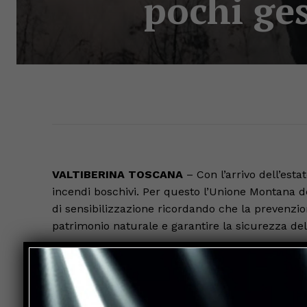
pochi ges
VALTIBERINA TOSCANA
– Con l’arrivo dell’est
incendi boschivi. Per questo l’Unione Montana 
di sensibilizzazione ricordando che la prevenzio
patrimonio naturale e garantire la sicurezza del
Il messaggio è semplice: il bosco è un bene di t
conseguenze gravissime. Un incendio mette infatti
l’incolumità delle persone.