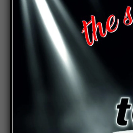
Tra le raccomandazioni rivolte ai cittadini c’è q
limitrofe, di non bruciare residui vegetali durant
sigaretta dal finestrino dell’auto. Occorre inoltr
portatili, scintille prodotte da attrezzature e fuoc
In caso di avvistamento di fumo o fiamme è fon
e segnalare immediatamente la situazione chi
Regione Toscana 800 425 425
oppure il
112
. 
consentire un intervento rapido, limitando i dann
L’Unione Montana invita tutti a fare la propria p
proteggere il territorio e a salvaguardare uno dei
Ambiente
boschi
incendi boschivi
TAGS
sicurezza
territorio
Unione Montana Valtibe