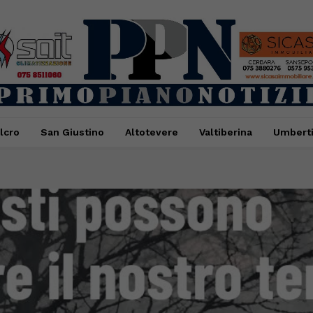
lcro
San Giustino
Altotevere
Valtiberina
Umbert