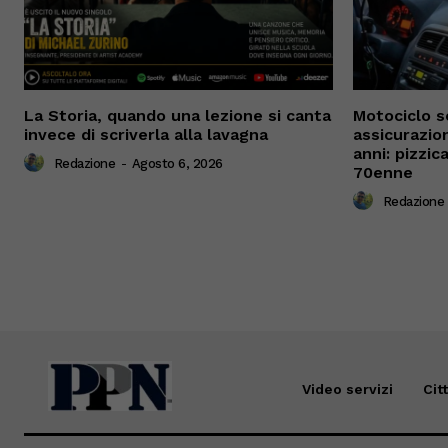
La Storia, quando una lezione si canta
Motociclo s
invece di scriverla alla lavagna
assicurazio
anni: pizzi
Redazione
-
Agosto 6, 2026
70enne
Redazione
Video servizi
Cit