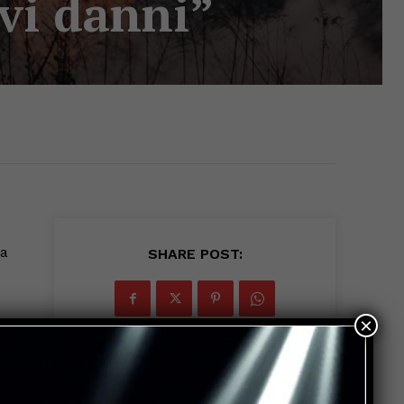
avi danni”
na
SHARE POST:
×