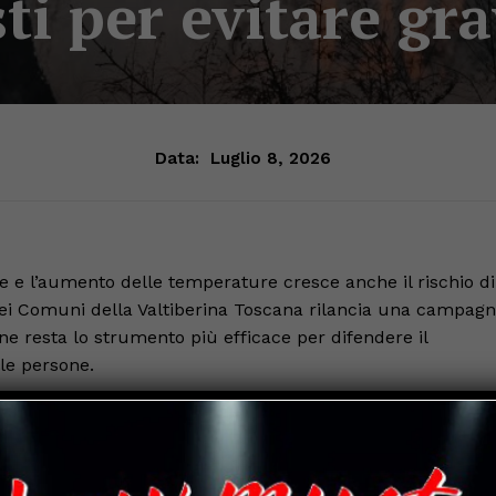
ti per evitare gr
Data:
Luglio 8, 2026
ate e l’aumento delle temperature cresce anche il rischio di
dei Comuni della Valtiberina Toscana rilancia una campag
ne resta lo strumento più efficace per difendere il
le persone.
utti e anche una piccola disattenzione può provocare
 a rischio l’ambiente, la fauna selvatica, le abitazioni e