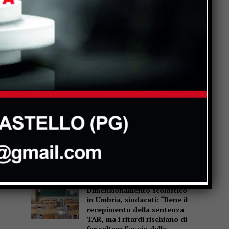
Popular
La Storia, quando una
lezione si canta invece di
scriverla alla lavagna
Motociclo senza patente,
assicurazione e revisione
scadute da anni: pizzicato
dal Targa System un 70enne
San Sisto sott’acqua dopo i
lavori, Forza Italia: “Basta
una pioggia per far saltare
tutto”
Dimensionamento scolastico
in Umbria, sindacati: “Bene il
recepimento della sentenza
TAR, ma i ritardi rischiano di
far saltare l’avvio delle