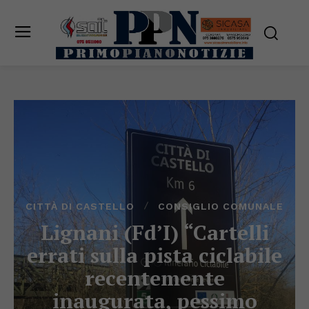
CITTÀ DI CASTELLO
CONSIGLIO COMUNALE
Lignani (Fd’I) “Cartelli
errati sulla pista ciclabile
recentemente
inaugurata, pessimo