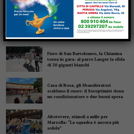
Cultura, Marchetti (Lega): “Dal
Governo oltre 13 milioni di euro per
Gubbio, Assisi e Piediluco”
Fiere di San Bartolomeo, la Chianina
torna in gara: al parco Langer la sfida
di 30 giganti bianchi
Casa di Rosa, gli Sbandieratori
scaldano il cuore: il Soroptimist dona
un condizionatore e due buoni spesa
Altotevere, stimoli a mille per
Marzolla: “La squadra è ancora più
solida”