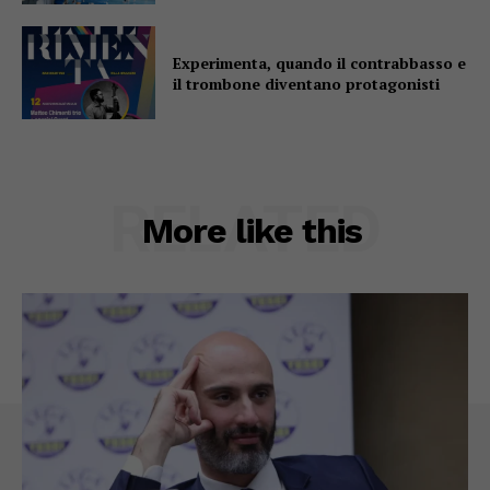
Experimenta, quando il contrabbasso e
il trombone diventano protagonisti
RELATED
More like this