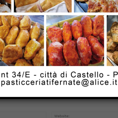
Next article
Città di Castello alle finali regionali,
o
con i ragazzi della under 14
Email:*