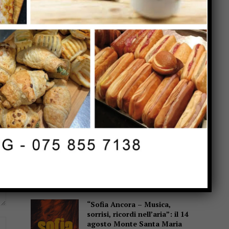
Popular
Dimensionamento scolastico
in Umbria, sindacati: “Bene il
recepimento della sentenza
TAR, ma i ritardi rischiano di
far saltare l’avvio delle
scuole”
Mestieri artigiani, l’allarme in
commissione: “Un patrimonio
che rischia di sparire”
Città di Castello calcio,
settore giovanile: si riparte
dal 17 agosto
“Sofia Ancora – Musica,
sorrisi, ricordi nell’aria”: il 14
Website:
agosto Monte Santa Maria