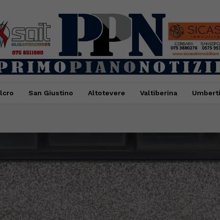
lcro
San Giustino
Altotevere
Valtiberina
Umbert