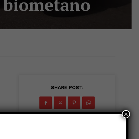
il biometano
SHARE POST:
×