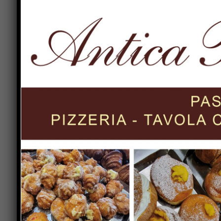
dell’operazione è stata la partnership con Scude
ufficialmente nella disciplina.
A chilometro zero anche l’equipaggio che Piccini
gara, l’Ecogreen Rally di Como, che si svolgerà n
belli d’Europa. Torna alla guida il biturgense Gu
sul podio, vincendo due titoli italiani. A fianco 
luce in questa disciplina sportiva.
“La nostra azienda ha convintamente investito in
promuovere la partecipazione di una nostra aut
dove si svolgeranno le gare. Tutto questo grazie 
azienda di Este produttrice di biometano, e con
fornito il know-how necessario allo sviluppo del
“Non è la prima volta che Scuderia Etruria si tu
numerose tappe aretine dell’Ecorally di San Mari
importantissima realtà sportiva della Toscana. 
competizione di questa rilevante categoria Aci-S
riportare una gara delle energie alternative nel n