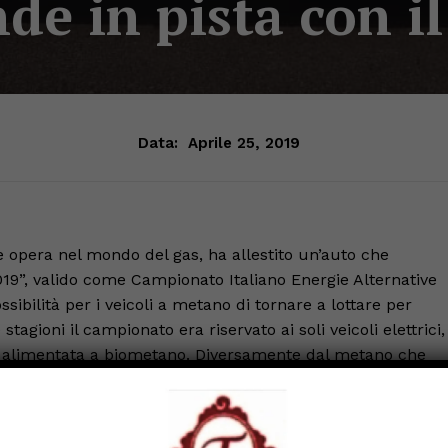
nde in pista con 
Data:
Aprile 25, 2019
he opera nel mondo del gas, ha allestito un’auto che
9”, valido come Campionato Italiano Energie Alternative
ibilità per i veicoli a metano di tornare a lottare per
agioni il campionato era riservato ai soli veicoli elettrici,
on alimentata a biometano. Diversamente dal metano che
nti della Russia o dell’Africa, il biometano è il risultato
è una energia doppiamente pulita: sia perché inquina meno
etro zero, o quasi. Determinante per la riuscita