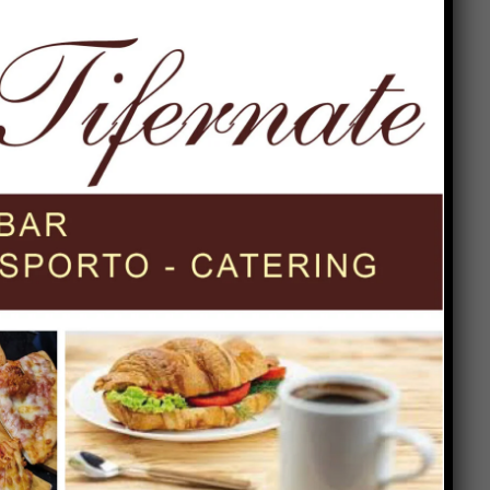
in
,
e