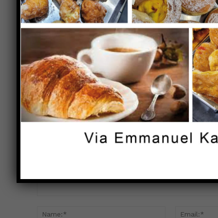
Previous article
Il 26 aprile presso la sala de “gli
ammassi” la presentazione del catalog
della mostra personale del maestro
Gianfranco Giorni
LEAVE A REPLY
Comment:
Name:*