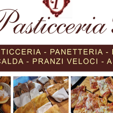
ria Etruria che, grazie a questo progetto, esordisce
 Paolo Spa e Scuderia Etruria hanno iscritto alla prima
el prossimo fine settimana sulle rive di uno dei laghi più
ido Guerrini, che in questo campionato è salito otto volte
di Guerrini la pievana Francesca Olivoni, anch’essa più volte 
 questa esperienza”, racconta Marco Piccini: “oltre che
o, ci occuperemo dei rifornimenti di biometano nei luoghi
alle sinergie messe in atto con l’importante realtà di Sesa
 la collaborazione di Snam4mobility che assieme a noi ha
 rifornimento mobile”.
ffa nel mondo delle energie alternative, a cominciare dall
no”, dice Paolo Volpi, anima della scuderia aretina,
“Per la prima volta partecipiamo direttamente ad una
port”, aggiunge Volpi, “con la speranza di poter presto
ostro territorio”.