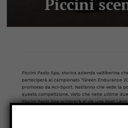
Piccini sce
Piccini Paolo Spa, storica azienda valtiberina c
parteciperà al campionato “Green Endurance 201
promosso da Aci-Sport. Nell’anno che vede la poss
questa competizione, visto che nelle ultime due st
Piccini Paolo Spa schiererà al via una Seat Le
siamo abituati a conoscere, che arriva dai giacime
dello smaltimento di rifiuti e di conseguenza 
di altri carburanti, sia perché prodotta a chilom