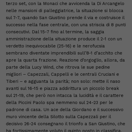
terzo set, con la Monaci che avvicenda la Di Arcangelo
nelle mansioni di palleggiatrice, la situazione si blocca
sul 7-7, quando San Giustino prende il via e costruisce il
successo nella fase centrale, con una striscia di 8 punti
consecutivi. Dal 15-7 fino al termine, la saggia
amministrazione della situazione produce il 2-1 con un
verdetto inequivocabile (25-16) e le nerofucsia
sembrano diventate imprendibili sull’8-1 d’acchito che
apre la quarta frazione. Reazione d’orgoglio, allora, da
parte della Lucy Wind, che ritrova le sue pedine
migliori – Capezzali, Cappelli e le centrali Cruciani e
Tiberi – e agguanta la parità; non solo: mette il naso
avanti sul 16-15 e piazza addirittura un piccolo break
sul 21-19, che però non intacca la lucidità e il carattere
della Piccini Paolo spa nemmeno sul 24-23 per le
padrone di casa. Un ace della Giordano e il successivo
muro vincente della Silotto sulla Capezzali per il
decisivo 26-24 consegnano il trionfo a San Giustino, che
ha fortissimamente voluto il quinto posto in classifica.