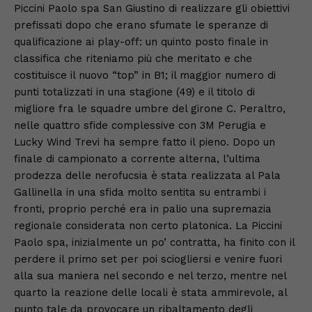
Piccini Paolo spa San Giustino di realizzare gli obiettivi
prefissati dopo che erano sfumate le speranze di
qualificazione ai play-off: un quinto posto finale in
classifica che riteniamo più che meritato e che
costituisce il nuovo “top” in B1; il maggior numero di
punti totalizzati in una stagione (49) e il titolo di
migliore fra le squadre umbre del girone C. Peraltro,
nelle quattro sfide complessive con 3M Perugia e
Lucky Wind Trevi ha sempre fatto il pieno. Dopo un
finale di campionato a corrente alterna, l’ultima
prodezza delle nerofucsia è stata realizzata al Pala
Gallinella in una sfida molto sentita su entrambi i
fronti, proprio perché era in palio una supremazia
regionale considerata non certo platonica. La Piccini
Paolo spa, inizialmente un po’ contratta, ha finito con il
perdere il primo set per poi sciogliersi e venire fuori
alla sua maniera nel secondo e nel terzo, mentre nel
quarto la reazione delle locali è stata ammirevole, al
punto tale da provocare un ribaltamento degli