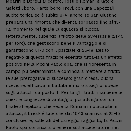
Mearini e Borelli al centro, Tosti e Romani a lato e
Galetti libero. Parte bene Trevi, con una Capezzali
subito tonica ed è subito 8-4, anche se San Giustino
prepara una rimonta che diventa sorpasso fino al 15-
12, momento nel quale la squadra si blocca
letteralmente, subendo il filotto delle avversarie (21-15
per loro), che gestiscono bene il vantaggio e si
garantiscono l’1-0 con il parziale di 25-18. L’esito
negativo di questa frazione esercita tuttavia un effetto
positivo nella Piccini Paolo spa, che si ripresenta in
campo più determinata e comincia a mettere a frutto
le sue prerogative di successo: gran difesa, buona
ricezione, efficacia in battuta e muro a segno, specie
sugli attacchi da posto 4. Per larghi tratti, mantiene le
due-tre lunghezze di vantaggio, poi allunga con un
finale strepitoso, che vede la Romani implacabile in
attacco; il break è tale che dal 16-13 si arriva al 25-15
conclusivo e, sulle ali del pareggio raggiunto, la Piccini
Paolo spa continua a premere sull’acceleratore: nel