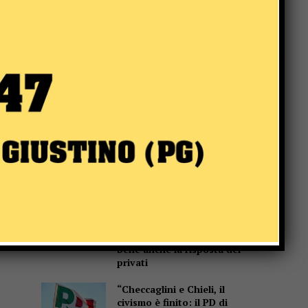
Website:
Popular
Incendio a Casaccia, nel
comune di Monte Santa
Maria Tiberina: rogo in fase
di contenimento
Monte Santa Maria Tiberina:
incendio tra Casaccia e
Rovereto di Marcignano, il
sindaco ringrazia i
soccorritori
San Giustino, pulizia
straordinaria di fossi e
canali: Simone Selvaggi,
bene anche la risposta dei
privati
“Checcaglini e Chieli, il
civismo è finito: il PD di