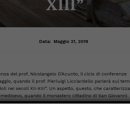
XIII”
Data:
Maggio 21, 2019
nza del prof. Nicolangelo D’Acunto, il ciclo di conferenze
ggio, quando il prof. Pierluigi Licciardello parlerà sul tem
li nei secoli XII-XIII”. Un aspetto, questo, che caratterizza
o medioevo, quando il monastero cittadino di San Giovanni
ita religiosa e culturale all’interno della congregazione
aggio, alle ore 17.30, nel salone del Palazzo Vescovile, co
è organizzato dall’Archivio Storico Diocesano e
n collaborazione con l’Associazione Storica dell’Alta Valle