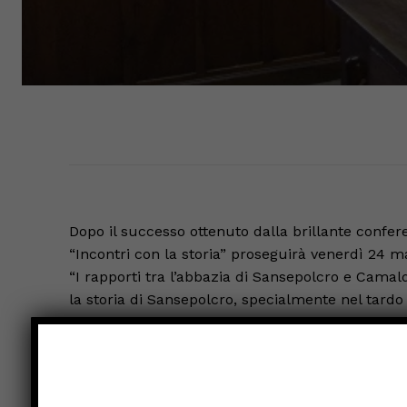
Dopo il successo ottenuto dalla brillante confere
“Incontri con la storia” proseguirà venerdì 24 ma
“I rapporti tra l’abbazia di Sansepolcro e Camaldo
la storia di Sansepolcro, specialmente nel tard
Evangelista divenne uno dei principali centri di v
camaldolese. La conferenza si terrà venerdì 17 m
ingresso libero. Il ciclo “Incontri con la storia” 
dall’Associazione “Vivere a Borgo Sansepolcro”, i