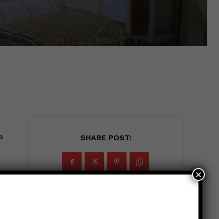
a
SHARE POST:
×
n