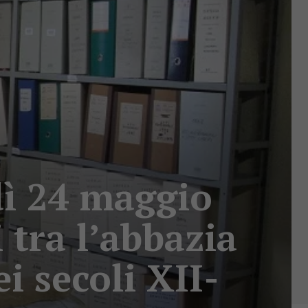
dì 24 maggio
 tra l’abbazia
i secoli XII-