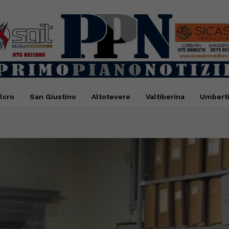
lcro
San Giustino
Altotevere
Valtiberina
Umbert