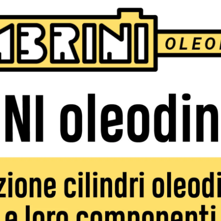
Next article
Il Trestina Volley premiata
dall’amministrazione comunale per la
promozione in serie C