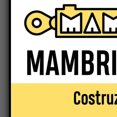
del Tevere.
Previous article
Supermaglia ex-Cose di Lana Casucci –
Mercati (Lega) “soddisfazione per la
decisione del Tribunale”
LEAVE A REPLY
Comment: