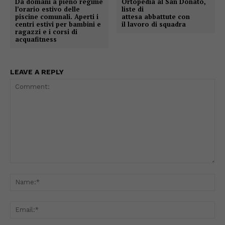
Da domani a pieno regime
Ortopedia al San Donato,
l’orario estivo delle
liste di
piscine comunali. Aperti i
attesa abbattute con
centri estivi per bambini e
il lavoro di squadra
ragazzi e i corsi di
acquafitness
LEAVE A REPLY
Comment:
Na
Ema