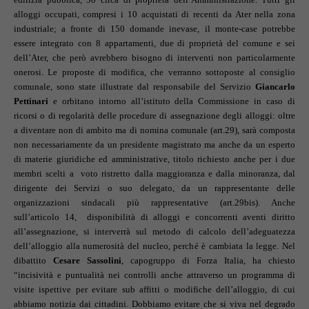
alloggi occupati, compresi i 10 acquistati di recenti da Ater nella zona
industriale; a fronte di 150 domande inevase, il monte-case potrebbe
essere integrato con 8 appartamenti, due di proprietà del comune e sei
dell’Ater, che però avrebbero bisogno di interventi non particolarmente
onerosi. Le proposte di modifica, che verranno sottoposte al consiglio
comunale, sono state illustrate dal responsabile del Servizio
Giancarlo
Pettinari
e orbitano intorno all’istituto della Commissione in caso di
ricorsi o di regolarità delle procedure di assegnazione degli alloggi: oltre
a diventare non di ambito ma di nomina comunale (art.29), sarà composta
non necessariamente da un presidente magistrato ma anche da un esperto
di materie giuridiche ed amministrative, titolo richiesto anche per i due
membri scelti a voto ristretto dalla maggioranza e dalla minoranza, dal
dirigente dei Servizi o suo delegato, da un rappresentante delle
organizzazioni sindacali più rappresentative (art.29bis). Anche
sull’articolo 14, disponibilità di alloggi e concorrenti aventi diritto
all’assegnazione, si interverrà sul metodo di calcolo dell’adeguatezza
dell’alloggio alla numerosità del nucleo, perché è cambiata la legge. Nel
dibattito
Cesare Sassolini
, capogruppo di Forza Italia, ha chiesto
“incisività e puntualità nei controlli anche attraverso un programma di
visite ispettive per evitare sub affitti o modifiche dell’alloggio, di cui
abbiamo notizia dai cittadini. Dobbiamo evitare che si viva nel degrado