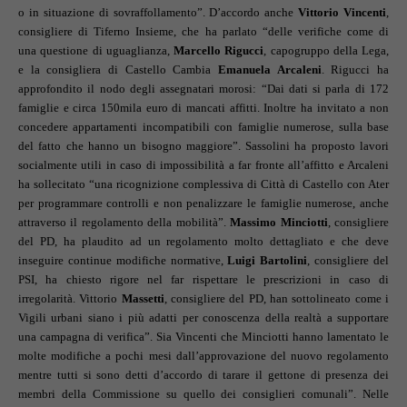
o in situazione di sovraffollamento”. D’accordo anche
Vittorio Vincenti
,
consigliere di Tiferno Insieme, che ha parlato “delle verifiche come di
una questione di uguaglianza,
Marcello Rigucci
, capogruppo della Lega,
e la consigliera di Castello Cambia
Emanuela Arcaleni
. Rigucci ha
approfondito il nodo degli assegnatari morosi: “Dai dati si parla di 172
famiglie e circa 150mila euro di mancati affitti. Inoltre ha invitato a non
concedere appartamenti incompatibili con famiglie numerose, sulla base
del fatto che hanno un bisogno maggiore”. Sassolini ha proposto lavori
socialmente utili in caso di impossibilità a far fronte all’affitto e Arcaleni
ha sollecitato “una ricognizione complessiva di Città di Castello con Ater
per programmare controlli e non penalizzare le famiglie numerose, anche
attraverso il regolamento della mobilità”.
Massimo Minciotti
, consigliere
del PD, ha plaudito ad un regolamento molto dettagliato e che deve
inseguire continue modifiche normative,
Luigi Bartolini
, consigliere del
PSI, ha chiesto rigore nel far rispettare le prescrizioni in caso di
irregolarità. Vittorio
Massetti
, consigliere del PD, han sottolineato come i
Vigili urbani siano i più adatti per conoscenza della realtà a supportare
una campagna di verifica”. Sia Vincenti che Minciotti hanno lamentato le
molte modifiche a pochi mesi dall’approvazione del nuovo regolamento
mentre tutti si sono detti d’accordo di tarare il gettone di presenza dei
membri della Commissione su quello dei consiglieri comunali”. Nelle