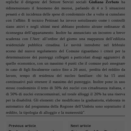
repliche il dirigente del Settore Servizi sociali
Giuliana Zerbato
ha
ridimensionato il fenomeno dei morosi, parlando di 4 o 5 situazioni
pesanti e di incidenza delle spese di condominio che a volte si cumulano
con l’affitto. Il tecnico Pettinari ha invece sottolineato come i controlli
siano attivi e negli ultimi mesi abbiano prodotto alcune ordinanze di
riconsegna dell’appartamento. Inoltre ha annunciato un incontro a breve
scadenza con l’Ater: all’ordine del giorno una mappatura dell’edilizia
residenziale pubblica cittadina. Le novità introdotte nel febbraio
scorso dal nuovo regolamento del Comune riguardano i criteri per la
determinazione dei punteggi collegati a particolari disagi aggiuntivi di
quello economico, con un massimo 4 punti che il comune può assegnare
in caso di figli fiscalmente carico fino a 26 anni, perdita del reddito da
lavoro, tempo di residenza del nucleo familiare: chi ha 15 anni
continuativi può ottenere il massimo del punteggio. Inoltre pone in uno
stesso condominio il tetto di 50% dei nuclei con cittadinanza italiana, e
di 50% di nuclei extracomunitari, sul totale alloggi il 20% ha una riserva
per la disabilità. Gli elementi che modificano la graduatoria, elaborata in
automatico dal programma della Regione dell’Umbria sono soprattutto il
reddito, la tipologia di alloggio e la numerosità”.
Previous article
Next article