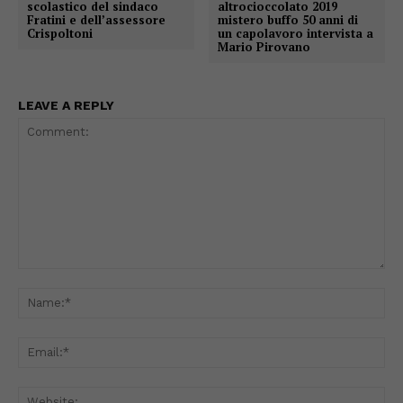
scolastico del sindaco
altrocioccolato 2019
Fratini e dell’assessore
mistero buffo 50 anni di
Crispoltoni
un capolavoro intervista a
Mario Pirovano
LEAVE A REPLY
Comment:
Na
Ema
Web