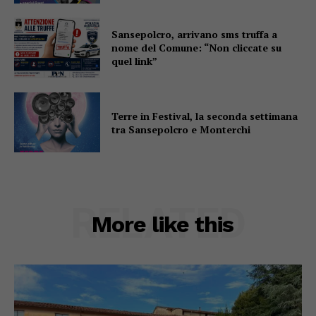
Sansepolcro, arrivano sms truffa a
nome del Comune: “Non cliccate su
quel link”
Terre in Festival, la seconda settimana
tra Sansepolcro e Monterchi
RELATED
More like this