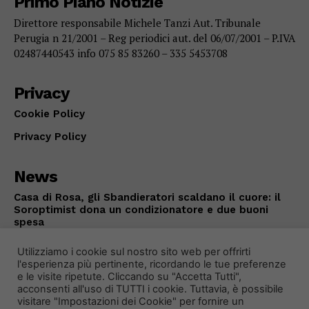
Primo Piano Notizie
Direttore responsabile Michele Tanzi Aut. Tribunale
Perugia n 21/2001 – Reg periodici aut. del 06/07/2001 – P.IVA
02487440543 info 075 85 83260 – 335 5453708
Privacy
Cookie Policy
Privacy Policy
News
Casa di Rosa, gli Sbandieratori scaldano il cuore: il
Soroptimist dona un condizionatore e due buoni
spesa
IN EVIDENZA
Agosto 7, 2026
Utilizziamo i cookie sul nostro sito web per offrirti
l'esperienza più pertinente, ricordando le tue preferenze
e le visite ripetute. Cliccando su "Accetta Tutti",
acconsenti all'uso di TUTTI i cookie. Tuttavia, è possibile
visitare "Impostazioni dei Cookie" per fornire un