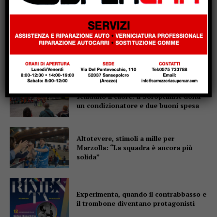
Popular
Casa di Rosa, gli Sbandieratori
scaldano il cuore: il Soroptimist dona
un condizionatore e due buoni spesa
Altotevere, stimoli a mille per
Marzolla: “La squadra è ancora più
solida”
Experimenta, quando il contrabbasso e
il trombone diventano protagonisti