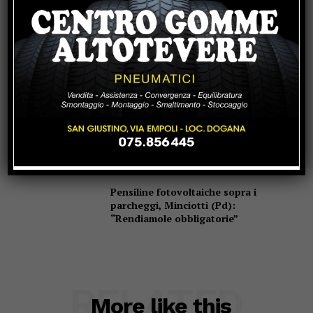
Un abbraccio del Papa da portare nel
cuore per tutta la vita
Due anziani, un finto poliziotto e un
inseguimento sulla E45
Pensiline fotovoltaiche sopra i
parcheggi, Minciotti (Pd):
“Rendiamole obbligatorie”
RELATED
More like this