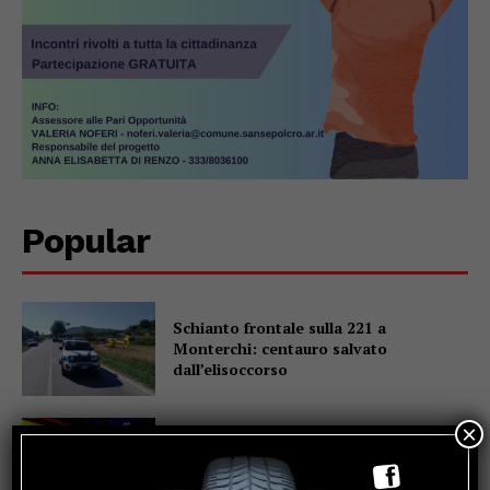
Popular
Schianto frontale sulla 221 a
Monterchi: centauro salvato
dall’elisoccorso
×
Sansepolcro, arrestata coppia di
truffatori: con loro, in auto, il figlio di 7
anni