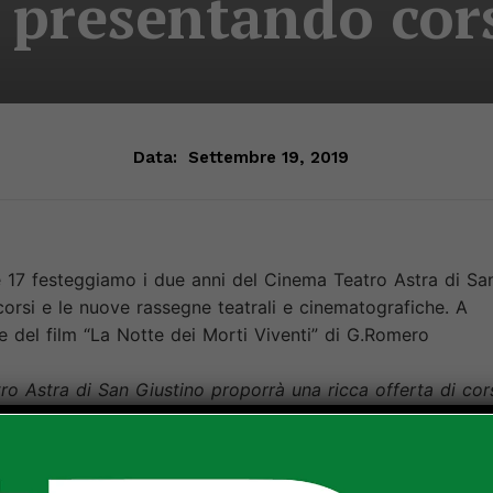
 presentando cors
Data:
Settembre 19, 2019
 17 festeggiamo i due anni del Cinema Teatro Astra di Sa
orsi e le nuove rassegne teatrali e cinematografiche. A
ne del film “La Notte dei Morti Viventi” di G.Romero
o Astra di San Giustino proporrà una ricca offerta di cor
e Arci Astra APS, Tutto Fa Broadway e Gricel.
ttività degli anni passati, ma ne introduce molte
 in un polo sociale, culturale, aggregativo e ricreativo n