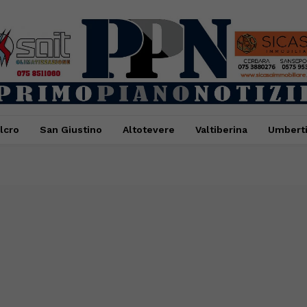
lcro
San Giustino
Altotevere
Valtiberina
Umbert