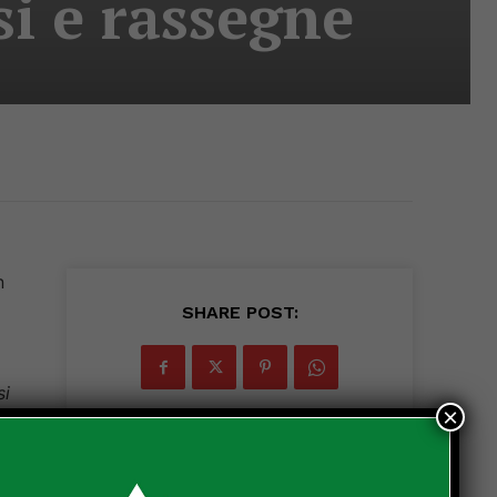
i e rassegne
n
SHARE POST:
si
×
el