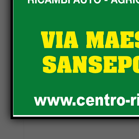
Corso DJ
CORSO DI GRICEL
Corso principiante tango argentino
Previous article
Museo malakos Città di Castello
presentala Didattica 2019 – 2020
LEAVE A REPLY