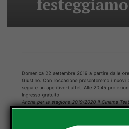
festeggiamo
Domenica 22 settembre 2019 a partire dalle ore
Giustino. Con l’occasione presenteremo i nuovi c
seguire un aperitivo-buffet. Alle 20,45 proiezio
Ingresso gratuito-
Anche per la stagione 2019/2020 il Cinema Teatr
e laboratori in collaborazione con l’Associazion
La nuova programmazione non solo conferma le a
completamente nuove per coinvolgere la comunità