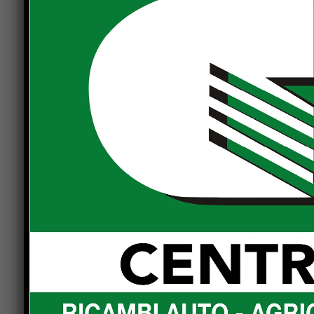
quale coltivare le proprie passioni. I corsi e i 
agli specifici bisogni sociali e di conoscenza e a
Le attività sono realizzate a prezzi popolari per di
favorire la promozione di una cultura diffusa ed
Per tutte le informazioni si può visitare il sito
ww
giorni dopo le ore 16 allo
075856625
.
CORSI E LABORATORI DI ARCI ASTRA APS
Corso di ginnastica dolce
Corso di Yoga
Laboratorio Femminile creativo
Corso di ballo
Laboratorio di teatro
Laboratorio di numerologia e simbologia
Sportello Linux e freesoftware
CORSI DI TUTTO FA BROADWAY
Corso di teatro per bambini, ragazzi ed adulti
Corso di danza oriental modern
Corso di canto