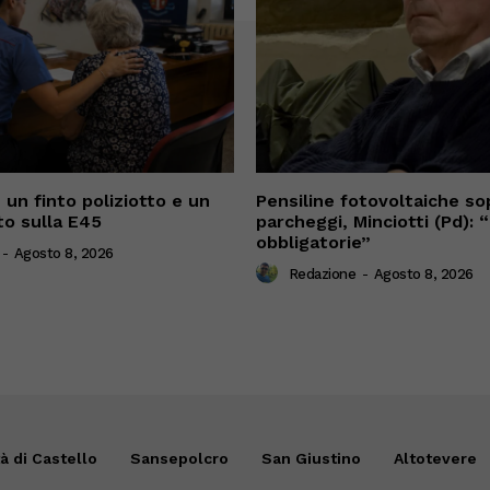
 un finto poliziotto e un
Pensiline fotovoltaiche sop
o sulla E45
parcheggi, Minciotti (Pd):
obbligatorie”
-
Agosto 8, 2026
Redazione
-
Agosto 8, 2026
tà di Castello
Sansepolcro
San Giustino
Altotevere