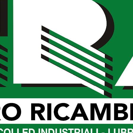
laboratori vengono organizzati per rispondere direttamente
lle aspirazioni delle persone.
fendere il diritto alla socialità di tutti e per tutti e per
 accessibile.
w.astrazioni.net
, la pagina
facebook
o telefonare tutti i