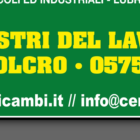
Next article
Il sindaco Bacchetta ha incontrato, in
Comune, il maggiore dei Carabinieri
Giuseppe Manichino per una visita di
commiato