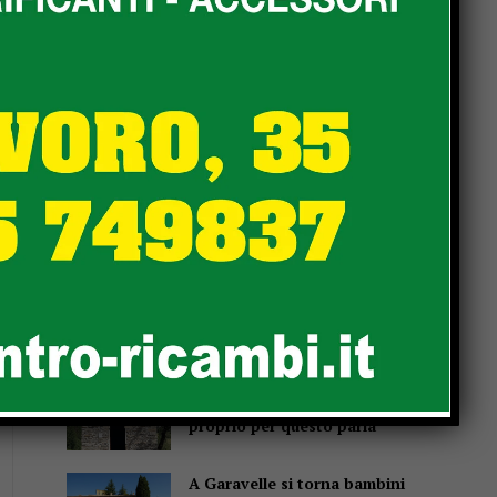
Popular
Un abbraccio del Papa da
portare nel cuore per tutta la
vita
Due anziani, un finto
poliziotto e un inseguimento
sulla E45
Pensiline fotovoltaiche sopra
i parcheggi, Minciotti (Pd):
“Rendiamole obbligatorie”
La campana che non suona, e
proprio per questo parla
A Garavelle si torna bambini