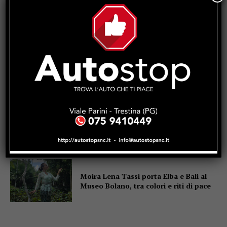
Monte Santa Maria Tiberina: incendio
tra Casaccia e Rovereto di
Marcignano, il sindaco ringrazia i
soccorritori
San Giustino, pulizia straordinaria di
fossi e canali: Simone Selvaggi, bene
anche la risposta dei privati
“Checcaglini e Chieli, il civismo è
finito: il PD di Sansepolcro all’attacco
della giunta che vira a destra”
Moira Lena Tassi porta Elba e Bali al
Museo Bolano, tra colori e riti di pace