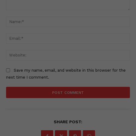
Comment:
Na
Ema
Web
Save my name, email, and website in this browser for the
next time I comment.
SHARE POST: