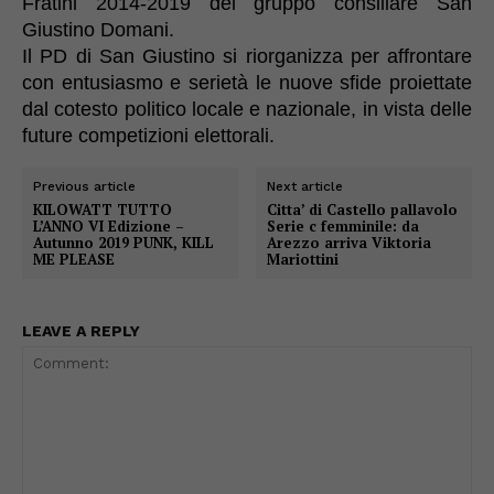
Fratini 2014-2019 del gruppo consiliare San
Giustino Domani.
Il PD di San Giustino si
riorganizza per affrontare
con entusiasmo e serietà
le nuove sfide proiettate
dal cotesto politico locale e nazionale
,
in vista delle
future competizioni elettorali.
Previous article
Next article
KILOWATT TUTTO
Citta’ di Castello pallavolo
L’ANNO VI Edizione –
Serie c femminile: da
Autunno 2019 PUNK, KILL
Arezzo arriva Viktoria
ME PLEASE
Mariottini
LEAVE A REPLY