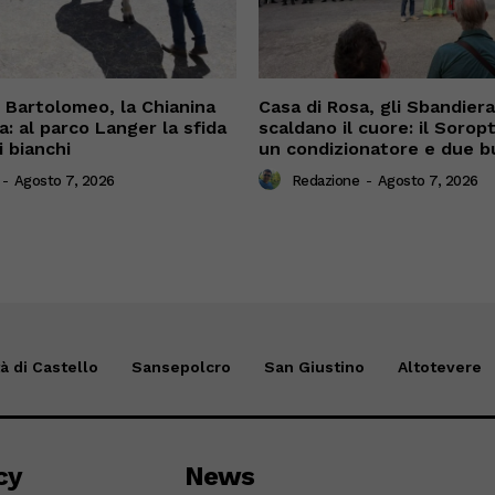
n Bartolomeo, la Chianina
Casa di Rosa, gli Sbandiera
a: al parco Langer la sfida
scaldano il cuore: il Sorop
i bianchi
un condizionatore e due b
-
Agosto 7, 2026
Redazione
-
Agosto 7, 2026
tà di Castello
Sansepolcro
San Giustino
Altotevere
cy
News