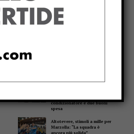
Popular
Cultura, Marchetti (Lega):
“Dal Governo oltre 13 milioni
di euro per Gubbio, Assisi e
Piediluco”
Fiere di San Bartolomeo, la
Chianina torna in gara: al
parco Langer la sfida di 30
Website:
giganti bianchi
Casa di Rosa, gli
Sbandieratori scaldano il
cuore: il Soroptimist dona un
condizionatore e due buoni
spesa
Altotevere, stimoli a mille per
Marzolla: “La squadra è
ancora più solida”