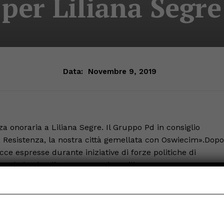
per Liliana Segre
Data:
Novembre 9, 2019
a onoraria a Liliana Segre. Il Gruppo Pd in consiglio
 Resistenza, la nostra città gemellata con Oswiecim».Dopo
acce espresse durante iniziative di forze politiche di
ceda la cittadinanza onoraria a Liliana Segre. La proposta
dal gruppo del Pd, ma tutti i consiglieri comunali,
ossono aderire a questa iniziativa: «È il momento di
a quella dell’odio – dichiara il Consigliere PD Alessandro
della Resistenza, la nostra città è gemellata con Oswiecim