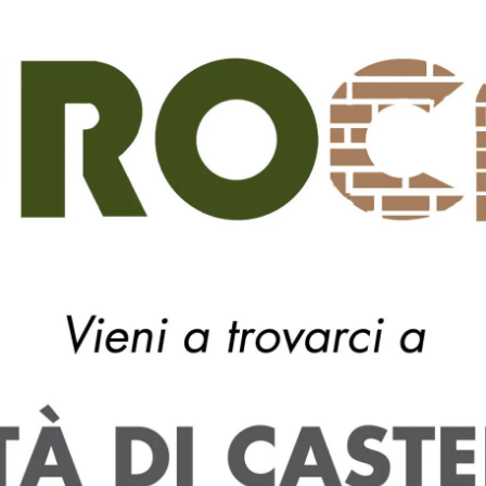
 era bambina, abbiamo il compito di dare un segnale e di
Liliana Segre dovrebbe diventare cittadina onoraria di
ta alla deportazione ad Auschwitz, è accompagnata nei su
ntinue minacce. La decisione del Questore di Milano è
dio sui social network, ma anche per l’esposizione di uno
on possiamo tollerare che il nostro Paese e le nostre città
a violenza e l’intolleranza – ribadisce Caneschi – per
affinché si riconoscano in questi principi e lancino così un
 tutta la vita, dopo essere sopravvissuta alla tragedia
ocrazia e rispetto, come la senatrice Liliana Segre».
Next article
i
Arrestato lo spacciatore del centro
storico di Citta’ Castello