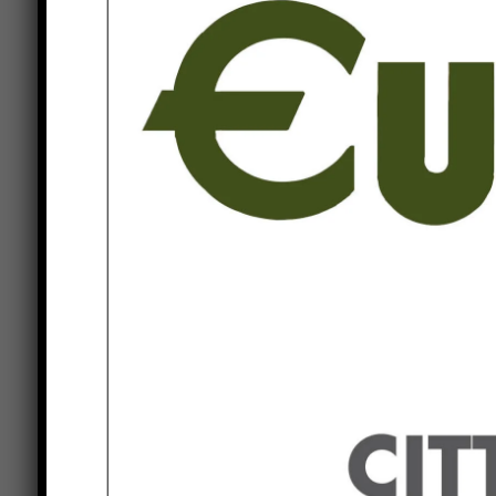
dove la senatrice a vita venne deportata quando
non farci seppellire dalla vergogna, per questo 
Arezzo». Di recente Segre, 89 anni, sopravvissu
spostamenti da due carabinieri a causa delle co
arrivata dopo centinaia di messaggi carichi di o
striscione da parte di un gruppo neo fascista.«N
diventino terreno in cui germinano il fascismo, l
questo faccio appello a tutte le forze politiche 
messaggio di fratellanza nei confronti di chi, per
dell’Olocausto, ha seminato i valori di pace, dem
Previous article
Il progetto formativo sui cateteri venos
della Usl Umbria 1 premiato come
eccellenza nazionale