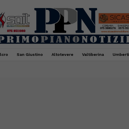
lcro
San Giustino
Altotevere
Valtiberina
Umbert