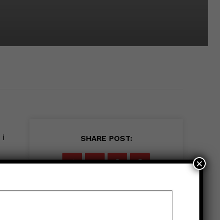
 i
SHARE POST:
×
,