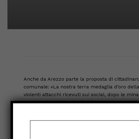
Anche da Arezzo parte la proposta di cittadinanz
comunale: «La nostra terra medaglia d’oro della
violenti attacchi ricevuti sui social, dopo le min
estrema destra, Arezzo faccia la sua parte e con
verrà presentata al prossimo consiglio comunale 
indipendentemente dalla propria appartenenza, p
capire chi sta dalla parte della giustizia e chi d
Caneschi – la nostra provincia è medaglia d’oro 