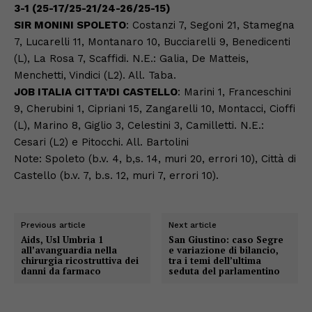
3-1 (25-17/25-21/24-26/25-15)
SIR MONINI SPOLETO
: Costanzi 7, Segoni 21, Stamegna
7, Lucarelli 11, Montanaro 10, Bucciarelli 9, Benedicenti
(L), La Rosa 7, Scaffidi. N.E.: Galia, De Matteis,
Menchetti, Vindici (L2). All. Taba.
JOB ITALIA CITTA’DI CASTELLO
: Marini 1, Franceschini
9, Cherubini 1, Cipriani 15, Zangarelli 10, Montacci, Cioffi
(L), Marino 8, Giglio 3, Celestini 3, Camilletti. N.E.:
Cesari (L2) e Pitocchi. All. Bartolini
Note: Spoleto (b.v. 4, b,s. 14, muri 20, errori 10), Città di
Castello (b.v. 7, b.s. 12, muri 7, errori 10).
Previous article
Next article
Aids, Usl Umbria 1
San Giustino: caso Segre
all’avanguardia nella
e variazione di bilancio,
chirurgia ricostruttiva dei
tra i temi dell’ultima
danni da farmaco
seduta del parlamentino