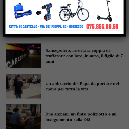
Schianto frontale sulla 221 a
Monterchi: centauro salvato
dall’elisoccorso
Sansepolcro, arrestata coppia di
truffatori: con loro, in auto, il figlio di 7
anni
Un abbraccio del Papa da portare nel
cuore per tutta la vita
Due anziani, un finto poliziotto e un
inseguimento sulla E45