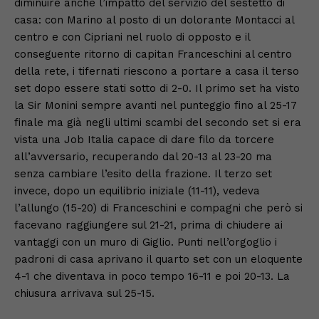
diminuire anche l’impatto del servizio del sestetto di
casa: con Marino al posto di un dolorante Montacci al
centro e con Cipriani nel ruolo di opposto e il
conseguente ritorno di capitan Franceschini al centro
della rete, i tifernati riescono a portare a casa il terso
set dopo essere stati sotto di 2-0. Il primo set ha visto
la Sir Monini sempre avanti nel punteggio fino al 25-17
finale ma già negli ultimi scambi del secondo set si era
vista una Job Italia capace di dare filo da torcere
all’avversario, recuperando dal 20-13 al 23-20 ma
senza cambiare l’esito della frazione. Il terzo set
invece, dopo un equilibrio iniziale (11-11), vedeva
l’allungo (15-20) di Franceschini e compagni che però si
facevano raggiungere sul 21-21, prima di chiudere ai
vantaggi con un muro di Giglio. Punti nell’orgoglio i
padroni di casa aprivano il quarto set con un eloquente
4-1 che diventava in poco tempo 16-11 e poi 20-13. La
chiusura arrivava sul 25-15.