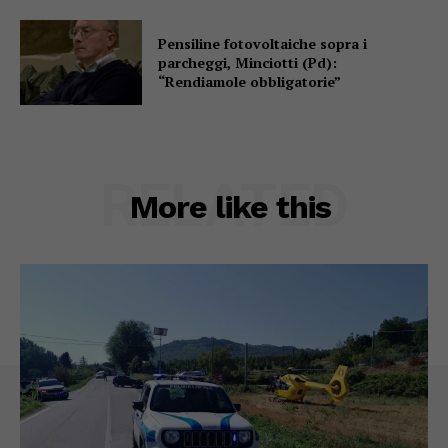
Pensiline fotovoltaiche sopra i
parcheggi, Minciotti (Pd):
“Rendiamole obbligatorie”
RELATED
More like this