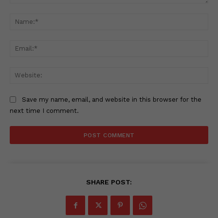
Comment:
Na
Ema
Web
Save my name, email, and website in this browser for the
next time I comment.
SHARE POST: