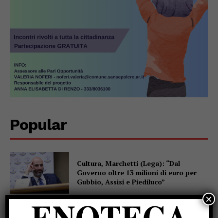
Popular
Cultura, Marchetti (Lega): “Dal
Governo oltre 13 milioni di euro per
Gubbio, Assisi e Piediluco”
×
Fiere di San Bartolomeo, la Chianina