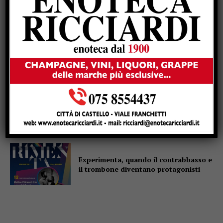
torna in gara: al parco Langer la sfida
di 30 giganti bianchi
Casa di Rosa, gli Sbandieratori
scaldano il cuore: il Soroptimist dona
un condizionatore e due buoni spesa
Altotevere, stimoli a mille per
Marzolla: “La squadra è ancora più
solida”
Experimenta, quando il contrabbasso e
il trombone diventano protagonisti