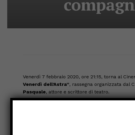
compagni
Venerdì 7 febbraio 2020, ore 21:15, torna al Cin
Venerdì dell’Astra”
, rassegna organizzata dal 
Pasquale
, attore e scrittore di teatro.
Si parte quindi proprio questo venerdì con la com
“Cluedo”.
La rassegna è composta da una serie di spettacoli 