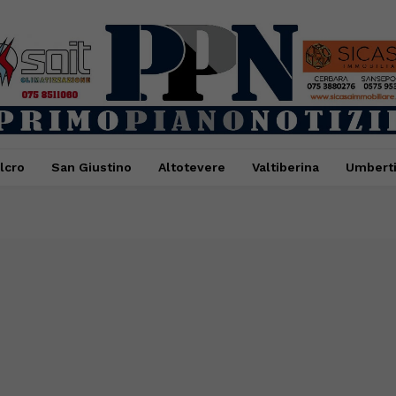
lcro
San Giustino
Altotevere
Valtiberina
Umbert