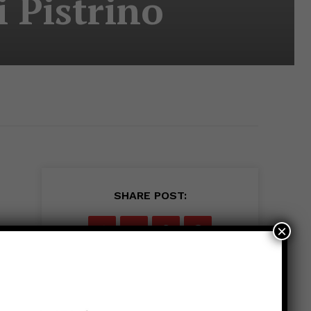
 Pistrino
SHARE POST:
×
,