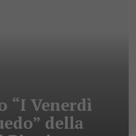
o “I Venerdì
luedo” della