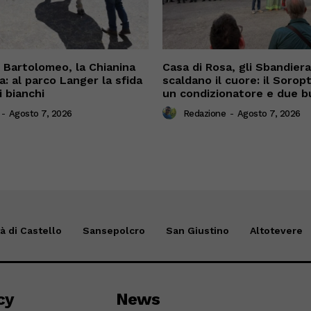
n Bartolomeo, la Chianina
Casa di Rosa, gli Sbandiera
a: al parco Langer la sfida
scaldano il cuore: il Sorop
i bianchi
un condizionatore e due b
-
Agosto 7, 2026
Redazione
-
Agosto 7, 2026
tà di Castello
Sansepolcro
San Giustino
Altotevere
cy
News