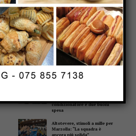
Popular
Website:
Cultura, Marchetti (Lega):
“Dal Governo oltre 13 milioni
di euro per Gubbio, Assisi e
Piediluco”
Fiere di San Bartolomeo, la
Chianina torna in gara: al
parco Langer la sfida di 30
giganti bianchi
Casa di Rosa, gli
Sbandieratori scaldano il
cuore: il Soroptimist dona un
condizionatore e due buoni
spesa
Altotevere, stimoli a mille per
Marzolla: “La squadra è
ancora più solida”