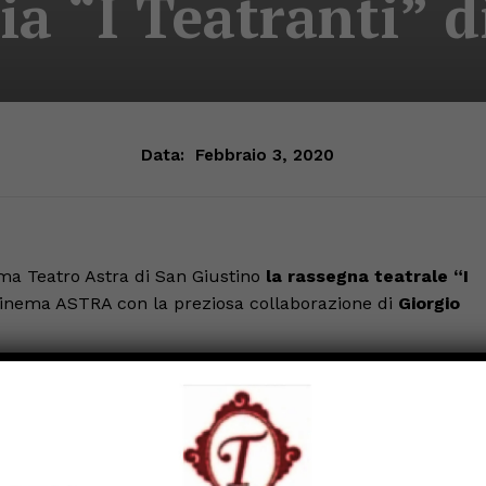
a “I Teatranti” di
Data:
Febbraio 3, 2020
ema Teatro Astra di San Giustino
la rassegna teatrale “I
Cinema ASTRA con la preziosa collaborazione di
Giorgio
pagnia teatrale “I Teatranti” di Pistrino con lo spettacolo
teatrali per tutti, divertenti e di qualità. Ingresso 5 euro