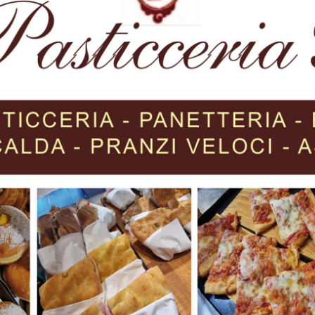
ioni.net
, chiamare
075856625
o 3493191176 oppure visita
ok
Astra.
Next article
t
Torna la Cena del Donatore
organizzata da Avis Umbertide