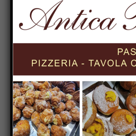
Per maggiori informazioni scrivere a
info@astraz
il sito
http://www.astrazioni.net/
, pagina facebo
Previous article
Pallavolo serie B1/F: Brignigna (Co.me.
Città di Castello) “prospettive diverse
da inizio stagione, ma dobbiamo
crederci”
LEAVE A REPLY