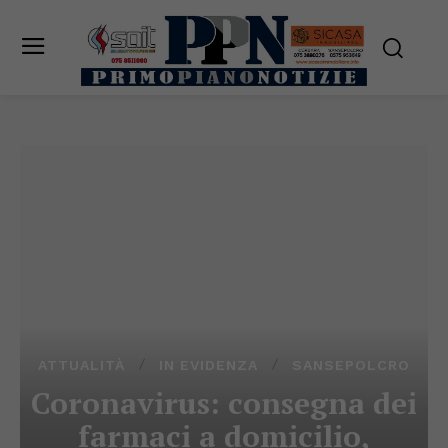
ATTUALITÀ
IN EVIDENZA
SANSEPOLCRO
Coronavirus: consegna dei
farmaci a domicilio,