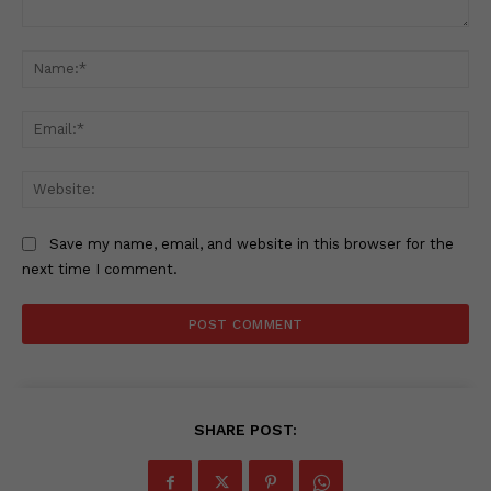
Comment:
Na
Ema
Web
Save my name, email, and website in this browser for the
next time I comment.
SHARE POST: