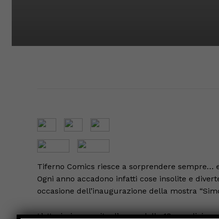
Tiferno Comics riesce a sorprendere sempre… e
Ogni anno accadono infatti cose insolite e diver
occasione dell’inaugurazione della mostra “Sim
L’attesissimo ospite d’onore della 18ma edizione