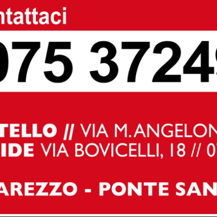
à, 67 anni, spesso ti dicono che stai vivendo una seconda
rti che stai entrando nell’età del rincoglionimento! Propri
e doppiamente gli Amici del Fumetto di Città di Castello c
diare ad una mia dimenticanza, hanno fatto accorrere qu
er rimettermi un po’ in sesto! Ringrazio ad alta voce
 Era la prima volta che mi facevo radere da un barbiere 
oglio elogiarlo ad alta voce”.
Next article
Vigili del fuoco Città di Castello:
consegnata, dal prefetto, l’onoreficenza
di Cavaliere al Merito della Repubblica
a Massimo Vescarelli