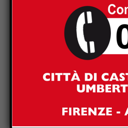
con queste parole: “Quando si arriva alla mia et
giovinezza, ma in realtà è un modo gentile per di
a dimostrazione di questo oggi voglio ringraziar
hanno compiuto un ulteriore miracolo: per rime
poco fa uno straordinario barbiere a domicilio p
dunque Luciano Volpi che è accorso qui per me!
è stata un’emozione unica, e proprio per questo v
Previous article
Il Presidente della Provincia di Perugia
e il consigliere delegato all’edilizia
augurano un buon inizio dell’anno
scolastico a capi di Istituto, studenti,
docenti, personale Ata e alle famiglie