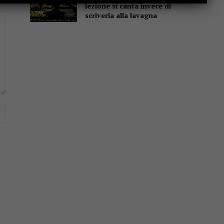
lezione si canta invece di
scriverla alla lavagna
Website: