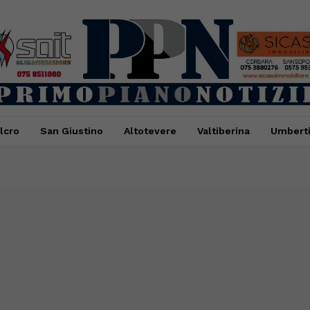
lcro
San Giustino
Altotevere
Valtiberina
Umbert