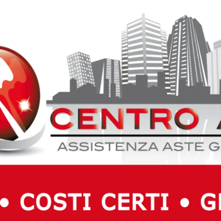
 è arrivato a Palazzo Vitelli a Sant’Egidio in anticipo
iale della mostra.
rse per la fretta l’amato giornalista si era dimenticato di
e nonché all’immagine del marito, si è subito preoccupata
andare dal barbiere prima dell’inizio della kermesse (è
omo c’è sempre una grande donna!).
 fatto di più: sono corsi alla ricerca di un “barbiere a
 per questa particolare urgenza e hanno trovato subito la
i Via Mazzini (in pieno centro storico) che, armatosi di
ottega ed è letteralmente corso a “risolvere il problema”.
 Maria, il Vincenzone Nazionale si è fatto dunque radere dal
a praticamente allestito in pochi minuti un “barbiere a cie
ssuta prima: farsi la barba con il tradizionale rasoio a
ttolineare nel suo intervento alla presentazione ufficiale