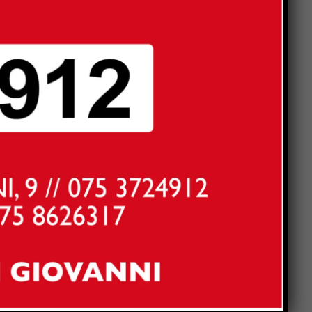
Popular
o
he
i
Pierangeli vola agli Europei:
il canoista tifernate
convocato per la Scozia
ed
Calcio: Sansepolcro, il
campionato parte dal
Buitoni. subito lo Spoleto
Anghiari, torna Tovaglia a
Quadri: la cena-spettacolo
compie 31 anni
Umbertide, vede il vicino
rubare in casa grazie alle
telecamere: arrestato
La Storia, quando una