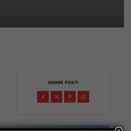
a
SHARE POST:
×