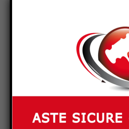
nazionale del fumetto tifernate, Vincenzo Mollica,
rispetto all’ora d’inizio della presentazione uffic
Fin qui tutto bene, anzi benissimo, tranne che fo
radersi.
La moglie Rosa Maria, sempre attenta alla salut
di fargli notare che forse sarebbe stato meglio 
inutile sottolineare che dietro ad un grande u
Gli “Amici del fumetto” di Città di Castello hanno
domicilio” che potesse correre a Palazzo Vitelli
disponibilità di Luciano Volpi, storico barbiere d
valigetta e armi del mestiere, ha subito chiuso b
Sotto gli occhi stupiti e grati della moglie Rosa
barbiere tifernate che, da gran professionista, h
aperto”, regalando a Mollica un’esperienza mai vi
lametta.
Fatto questo che proprio Mollica ha poi voluto so