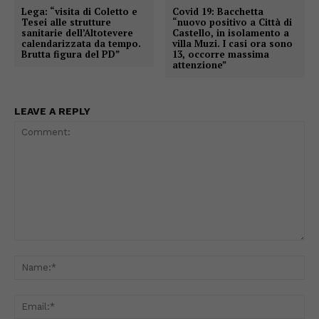
Lega: “visita di Coletto e
Covid 19: Bacchetta
Tesei alle strutture
“nuovo positivo a Città di
sanitarie dell’Altotevere
Castello, in isolamento a
calendarizzata da tempo.
villa Muzi. I casi ora sono
Brutta figura del PD”
13, occorre massima
attenzione”
LEAVE A REPLY
Comment:
Na
Ema