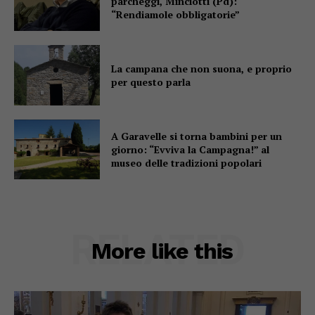
parcheggi, Minciotti (Pd):
“Rendiamole obbligatorie”
La campana che non suona, e proprio
per questo parla
A Garavelle si torna bambini per un
giorno: “Evviva la Campagna!” al
museo delle tradizioni popolari
RELATED
More like this