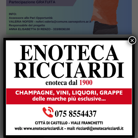
×
Popular
Un abbraccio del Papa da portare nel
cuore per tutta la vita
Due anziani, un finto poliziotto e un
inseguimento sulla E45