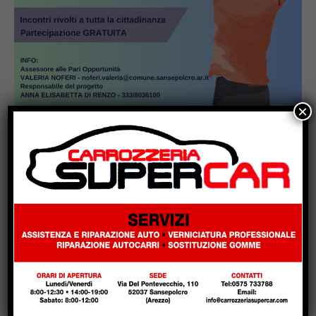
×
Popular
Un abbraccio del Papa da portare nel
cuore per tutta la vita
Due anziani, un finto poliziotto e un
inseguimento sulla E45