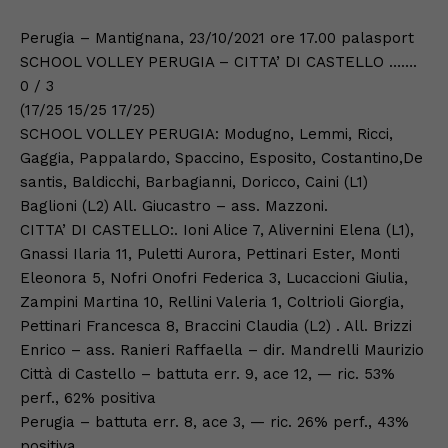
Perugia – Mantignana, 23/10/2021 ore 17.00 palasport
SCHOOL VOLLEY PERUGIA – CITTA’ DI CASTELLO …….
0 / 3
(17/25 15/25 17/25)
SCHOOL VOLLEY PERUGIA: Modugno, Lemmi, Ricci,
Gaggia, Pappalardo, Spaccino, Esposito, Costantino,De
santis, Baldicchi, Barbagianni, Doricco, Caini (L1)
Baglioni (L2) All. Giucastro – ass. Mazzoni.
CITTA’ DI CASTELLO:. Ioni Alice 7, Alivernini Elena (L1),
Gnassi Ilaria 11, Puletti Aurora, Pettinari Ester, Monti
Eleonora 5, Nofri Onofri Federica 3, Lucaccioni Giulia,
Zampini Martina 10, Rellini Valeria 1, Coltrioli Giorgia,
Pettinari Francesca 8, Braccini Claudia (L2) . All. Brizzi
Enrico – ass. Ranieri Raffaella – dir. Mandrelli Maurizio
Città di Castello – battuta err. 9, ace 12, — ric. 53%
perf., 62% positiva
Perugia – battuta err. 8, ace 3, — ric. 26% perf., 43%
positiva