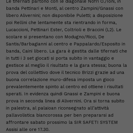
Le tifernati partono con le diagonale Nofri O./Ioni, in
banda Pettinari e Monti, al centro Zampini/Gnassi con
libero Alivernini; non disponibile Puletti; a disposizione
poi Rellini che lentamente sta rientrando in forma,
Lucaccioni, Pettinari Ester, Coltrioli e Braccini (L2). Le
scolare si presentano con Modugno/Ricci, De
Santis/Barbagianni al centro e Pappalardo/Esposito in
banda, Caini libero. La gara è gestita dalle tifernati che
in tutti i 3 set giocati si porta subito in vantaggio e
gestisce al meglio il risultato e la gara stessa; buona la
prova del collettivo dove il tecnico Brizzi grazie ad una
buona correlazione muro-difesa imposta un gioco
prevalentemente spinto al centro ed ottiene i risultati
sperati. In evidenza quindi Gnassi e Zampini e buona
prova in seconda linea di Alivernini. Ora si torna subito
in palestra, al palaioan riconsegnato all’attività
pallavolistica biancorossa per ben prepararsi ad
affrontare sabato prossimo la SIR SAFETI SYSTEM
Assisi alle ore 17.30.