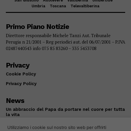
San Giustino
Altotevere
Valtiberina
Umbertide
Umbria
Toscana
Televaltiberina
Primo Piano Notizie
Direttore responsabile Michele Tanzi Aut. Tribunale
Perugia n 21/2001 – Reg periodici aut. del 06/07/2001 – P.IVA
02487440543 info 075 85 83260 – 335 5453708
Privacy
Cookie Policy
Privacy Policy
News
Un abbraccio del Papa da portare nel cuore per tutta
la vita
ATTUALITÀ
Agosto 8, 2026
Utilizziamo i cookie sul nostro sito web per offrirti