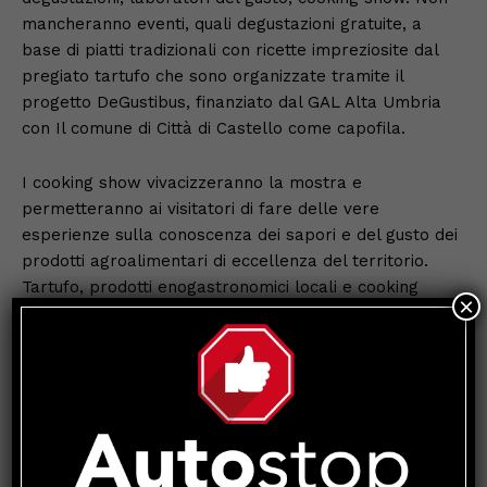
mancheranno eventi, quali degustazioni gratuite, a
base di piatti tradizionali con ricette impreziosite dal
pregiato tartufo che sono organizzate tramite il
progetto DeGustibus, finanziato dal GAL Alta Umbria
con Il comune di Città di Castello come capofila.
I cooking show vivacizzeranno la mostra e
permetteranno ai visitatori di fare delle vere
esperienze sulla conoscenza dei sapori e del gusto dei
prodotti agroalimentari di eccellenza del territorio.
Tartufo, prodotti enogastronomici locali e cooking
×
show quindi nel centro storico di Citta di Castello,
all’interno del Mercato sapore di tartufo allestito come
ogni anno in Piazza Matteotti dove saranno presenti
come nelle passate edizioni, Giuliano Tartufi, Penna
Tartufi, Il Tartufaro, Mirko Tartufi, Tartufi Martinelli e
Jimmy Tartufi che proporranno il meglio del tartufo
locale e dei prodotti a base di tartufi. Il Mercato dei