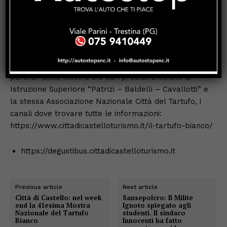
Sapori d’Italia in piazza Gabriotti ospiterà invece
produttori di eccellenze provenienti da tutto lo stivale,
mentre il Loggiato Gildoni accoglierà’ le eccellenze
locali nel Mercato delle eccellenze a #KilometroZero
con i Presidi, i produttori locali. Saranno programmati
molti eventi collaterali grazie alla collaborazioni con i
partner della Mostra tra cui i presidi, L’Istituto di
Istruzione Superiore “Patrizi – Baldelli – Cavallotti” e
la stessa Associazione Nazionale Città del Tartufo, i
canali dove trovare tutte le informazioni:
https://www.cittadicastelloturismo.it/il-tartufo-bianco/
https://degustibus.cittadicastelloturismo.it
Previous article
Next article
Città di Castello: nel week
Sansepolcro: Il Milite
end la 41esima Mostra
Ignoto spiegato agli
Nazionale del Tartufo
studenti. Il sindaco
Bianco
Innocenti ha fatto