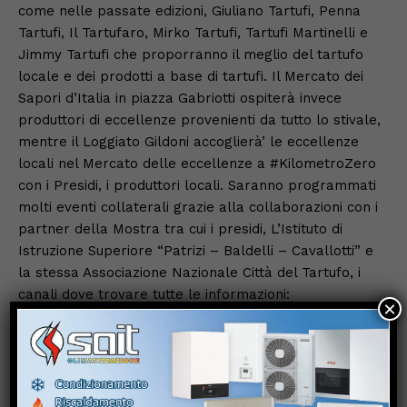
come nelle passate edizioni, Giuliano Tartufi, Penna
Tartufi, Il Tartufaro, Mirko Tartufi, Tartufi Martinelli e
Jimmy Tartufi che proporranno il meglio del tartufo
locale e dei prodotti a base di tartufi. Il Mercato dei
Sapori d’Italia in piazza Gabriotti ospiterà invece
produttori di eccellenze provenienti da tutto lo stivale,
mentre il Loggiato Gildoni accoglierà’ le eccellenze
locali nel Mercato delle eccellenze a #KilometroZero
con i Presidi, i produttori locali. Saranno programmati
molti eventi collaterali grazie alla collaborazioni con i
partner della Mostra tra cui i presidi, L’Istituto di
Istruzione Superiore “Patrizi – Baldelli – Cavallotti” e
la stessa Associazione Nazionale Città del Tartufo, i
canali dove trovare tutte le informazioni:
×
https://www.cittadicastelloturismo.it/il-tartufo-bianco/
Previous article
Next article
Città di Castello:
Inaugurata questa mattina