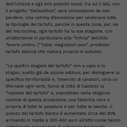
dell’Umbria e agli enti pubblici locali, tra cui il GAL con
il progetto “DeGustibus”, sarà un’occasione da non
perdere. Una vetrina d’eccezione per celebrare tutte
le tipologie del tartufo, perché in questa zona, per via
del microclima, ogni tartufo ha la sua stagione, con
un’attenzione in particolare alla “trifola” dell’Alto
Tevere umbro, (“Tuber magnatum pico”, prelibato
tartufo bianco) che matura proprio in autunno.
“Le quattro stagioni del tartufo” non a caso è lo
slogan, scelto già da alcune edizioni, per distinguere la
specifica territorialità e, l’esercito di cavatori, circa un
tifernate ogni venti, fanno di Città di Castello la
“capitale del tartufo” e, soprattutto nella stagione
culmine di questa produzione, una fabbrica vera e
propria di tutte le pesature e per tutte le tasche. Il
prezzo del tartufo bianco è aumentato circa del 30%
arrivando in media a 300-400 euro all’etto come hanno
sottolineato associazioni di categoria del mondo