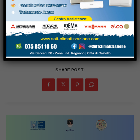
L’International Campus
la Mostra Mercato
Patrizi Baldelli Cavallotti
Nazionale del Tartufo
protagonista della
Bianco di Città di Castello:
41esima edizione della
eccellenze in mostra nel
Mostra Mercato
centro storico tifernate da
Nazionale del Tartufo
oggi a Lunedi 1 Novembre
Bianco
SHARE POST: