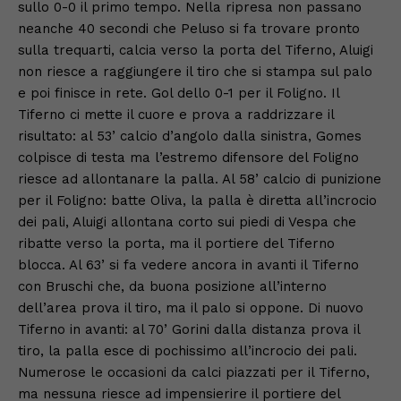
sullo 0-0 il primo tempo. Nella ripresa non passano
neanche 40 secondi che Peluso si fa trovare pronto
sulla trequarti, calcia verso la porta del Tiferno, Aluigi
non riesce a raggiungere il tiro che si stampa sul palo
e poi finisce in rete. Gol dello 0-1 per il Foligno. Il
Tiferno ci mette il cuore e prova a raddrizzare il
risultato: al 53’ calcio d’angolo dalla sinistra, Gomes
colpisce di testa ma l’estremo difensore del Foligno
riesce ad allontanare la palla. Al 58’ calcio di punizione
per il Foligno: batte Oliva, la palla è diretta all’incrocio
dei pali, Aluigi allontana corto sui piedi di Vespa che
ribatte verso la porta, ma il portiere del Tiferno
blocca. Al 63’ si fa vedere ancora in avanti il Tiferno
con Bruschi che, da buona posizione all’interno
dell’area prova il tiro, ma il palo si oppone. Di nuovo
Tiferno in avanti: al 70’ Gorini dalla distanza prova il
tiro, la palla esce di pochissimo all’incrocio dei pali.
Numerose le occasioni da calci piazzati per il Tiferno,
ma nessuna riesce ad impensierire il portiere del