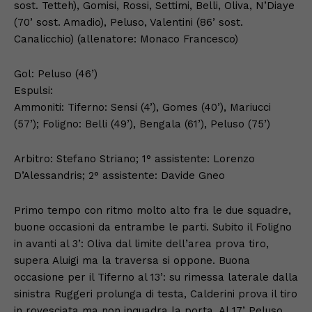
sost. Tetteh), Gomisi, Rossi, Settimi, Belli, Oliva, N’Diaye
(70’ sost. Amadio), Peluso, Valentini (86’ sost.
Canalicchio) (allenatore: Monaco Francesco)
Gol: Peluso (46’)
Espulsi:
Ammoniti: Tiferno: Sensi (4’), Gomes (40’), Mariucci
(57’); Foligno: Belli (49’), Bengala (61’), Peluso (75’)
Arbitro: Stefano Striano; 1° assistente: Lorenzo
D’Alessandris; 2° assistente: Davide Gneo
Primo tempo con ritmo molto alto fra le due squadre,
buone occasioni da entrambe le parti. Subito il Foligno
in avanti al 3’: Oliva dal limite dell’area prova tiro,
supera Aluigi ma la traversa si oppone. Buona
occasione per il Tiferno al 13’: su rimessa laterale dalla
sinistra Ruggeri prolunga di testa, Calderini prova il tiro
in rovesciata ma non inquadra la porta. Al 17’ Peluso