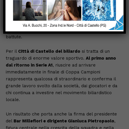
equilibrata fino all’ultimo, anche l’altra coppia del
Castello, composta dai giovani della cantera tifernate
Nicola Cavazzi e Mattia Massetti
, era ancora in
perfetta parità nel confronto contro
Pavoni e Sposini
,
in una partita rimasta apertissima fino alle ultime
battute.
Per il
Città di Castello del biliardo
si tratta di un
traguardo di enorme valore sportivo.
Al primo anno
dal ritorno in Serie A1
, riuscire ad arrivare
immediatamente in finale di Coppa Campioni
rappresenta qualcosa di straordinario e conferma il
grande lavoro svolto dalla società, dai giocatori e da
chi continua a investire nel movimento biliardistico
locale.
Un risultato che porta anche la firma del presidente
del
Bar Millefiori e dirigente Gianluca Pietropaolo
,
figura centrale nella crescita della squadra e nella