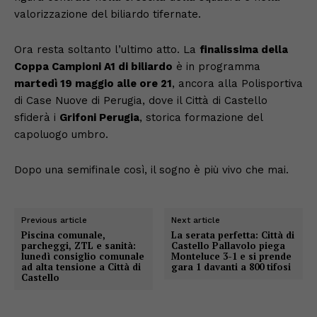
valorizzazione del biliardo tifernate.
Ora resta soltanto l’ultimo atto. La
finalissima della
Coppa Campioni A1 di biliardo
è in programma
martedì 19 maggio alle ore 21
, ancora alla Polisportiva
di Case Nuove di Perugia, dove il Città di Castello
sfiderà i
Grifoni Perugia
, storica formazione del
capoluogo umbro.
Dopo una semifinale così, il sogno è più vivo che mai.
Previous article
Next article
Piscina comunale,
La serata perfetta: Città di
parcheggi, ZTL e sanità:
Castello Pallavolo piega
lunedì consiglio comunale
Monteluce 3-1 e si prende
ad alta tensione a Città di
gara 1 davanti a 800 tifosi
Castello