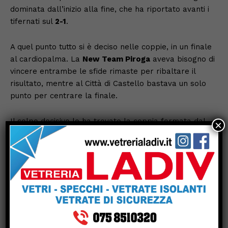
dominata dall’inizio alla fine, che ha riportato avanti i
tifernati sul
2-1
.
A quel punto tutto si è deciso nelle coppie, in un finale
al cardiopalma. La
New Team Piroga
aveva bisogno di
vincere entrambe le sfide rimaste per ribaltare il
risultato, mentre al Città di Castello bastava un solo
punto per centrare la finale.
Il colpo decisivo lo ha trovato la coppia formata dal
×
capitano Valerio Cardone
e da
Altero Baldini
,
protagonisti del match che ha chiuso definitivamente i
conti. I due hanno avuto la meglio su
Vittorio Brandi e
Massimo Angeletti
, conquistando il punto del
3-1
e
facendo esplodere la gioia del pubblico tifernate
arrivato a Perugia.
A testimonianza di quanto la semifinale sia stata