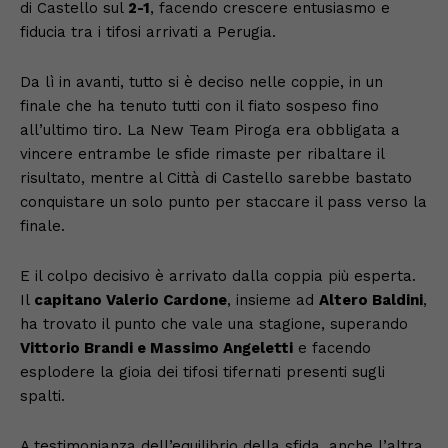
di Castello sul
2-1
, facendo crescere entusiasmo e
fiducia tra i tifosi arrivati a Perugia.
Da lì in avanti, tutto si è deciso nelle coppie, in un
finale che ha tenuto tutti con il fiato sospeso fino
all’ultimo tiro. La New Team Piroga era obbligata a
vincere entrambe le sfide rimaste per ribaltare il
risultato, mentre al Città di Castello sarebbe bastato
conquistare un solo punto per staccare il pass verso la
finale.
E il colpo decisivo è arrivato dalla coppia più esperta.
Il
capitano Valerio Cardone
, insieme ad
Altero Baldini
,
ha trovato il punto che vale una stagione, superando
Vittorio Brandi e Massimo Angeletti
e facendo
esplodere la gioia dei tifosi tifernati presenti sugli
spalti.
A testimonianza dell’equilibrio della sfida, anche l’altra