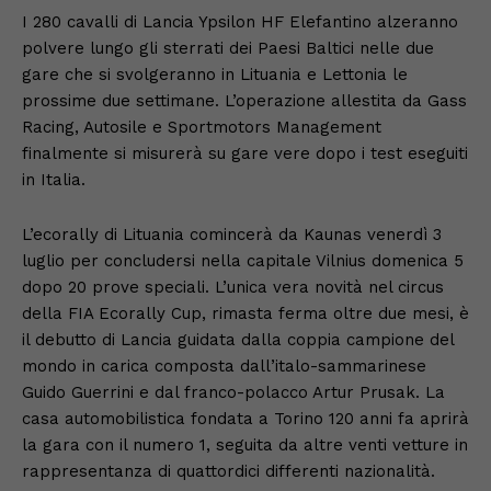
I 280 cavalli di Lancia Ypsilon HF Elefantino alzeranno
polvere lungo gli sterrati dei Paesi Baltici nelle due
gare che si svolgeranno in Lituania e Lettonia le
prossime due settimane. L’operazione allestita da Gass
Racing, Autosile e Sportmotors Management
finalmente si misurerà su gare vere dopo i test eseguiti
in Italia.
L’ecorally di Lituania comincerà da Kaunas venerdì 3
luglio per concludersi nella capitale Vilnius domenica 5
dopo 20 prove speciali. L’unica vera novità nel circus
della FIA Ecorally Cup, rimasta ferma oltre due mesi, è
il debutto di Lancia guidata dalla coppia campione del
mondo in carica composta dall’italo-sammarinese
Guido Guerrini e dal franco-polacco Artur Prusak. La
casa automobilistica fondata a Torino 120 anni fa aprirà
la gara con il numero 1, seguita da altre venti vetture in
rappresentanza di quattordici differenti nazionalità.