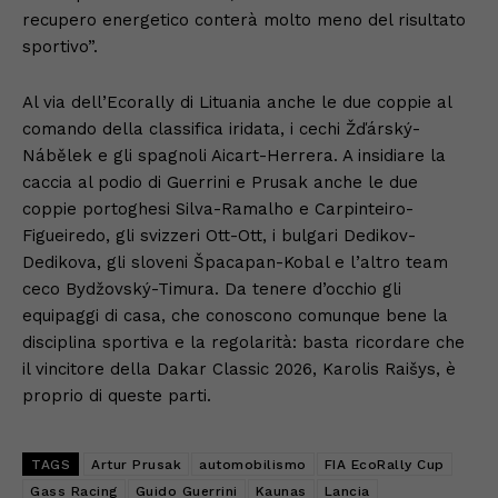
recupero energetico conterà molto meno del risultato
sportivo”.
Al via dell’Ecorally di Lituania anche le due coppie al
comando della classifica iridata, i cechi Žďárský-
Nábělek e gli spagnoli Aicart-Herrera. A insidiare la
caccia al podio di Guerrini e Prusak anche le due
coppie portoghesi Silva-Ramalho e Carpinteiro-
Figueiredo, gli svizzeri Ott-Ott, i bulgari Dedikov-
Dedikova, gli sloveni Špacapan-Kobal e l’altro team
ceco Bydžovský-Timura. Da tenere d’occhio gli
equipaggi di casa, che conoscono comunque bene la
disciplina sportiva e la regolarità: basta ricordare che
il vincitore della Dakar Classic 2026, Karolis Raišys, è
proprio di queste parti.
TAGS
Artur Prusak
automobilismo
FIA EcoRally Cup
Gass Racing
Guido Guerrini
Kaunas
Lancia