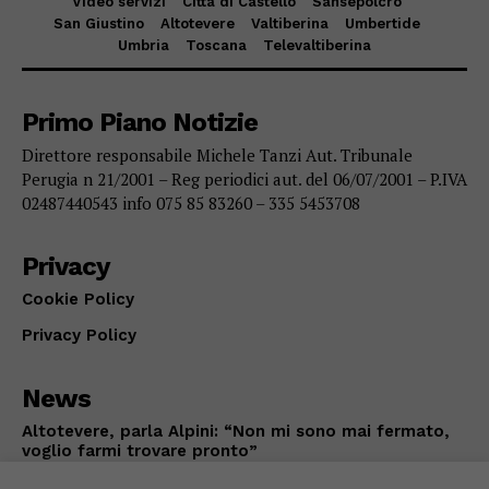
Video servizi
Città di Castello
Sansepolcro
San Giustino
Altotevere
Valtiberina
Umbertide
Umbria
Toscana
Televaltiberina
Primo Piano Notizie
Direttore responsabile Michele Tanzi Aut. Tribunale
Perugia n 21/2001 – Reg periodici aut. del 06/07/2001 – P.IVA
02487440543 info 075 85 83260 – 335 5453708
Privacy
Cookie Policy
Privacy Policy
News
Altotevere, parla Alpini: “Non mi sono mai fermato,
voglio farmi trovare pronto”
PALLAVOLO
Agosto 9, 2026