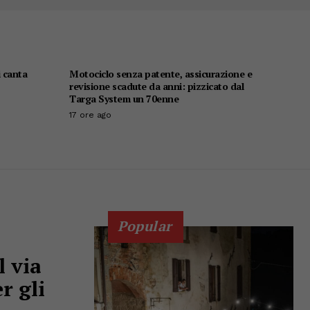
i canta
Motociclo senza patente, assicurazione e
revisione scadute da anni: pizzicato dal
Targa System un 70enne
17 ore ago
Popular
l via
r gli