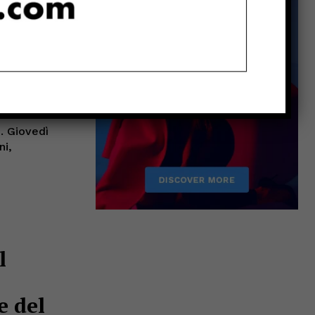
rte,
i. Giovedì
ni,
l
e del