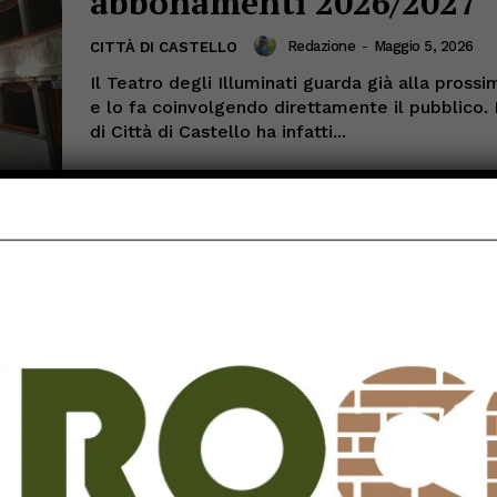
abbonamenti 2026/2027
Redazione
-
Maggio 5, 2026
CITTÀ DI CASTELLO
Il Teatro degli Illuminati guarda già alla pross
e lo fa coinvolgendo direttamente il pubblico.
di Città di Castello ha infatti...
UNITRE, a maggio incont
cultura e benessere: gra
finale con il pranzo al G
Redazione
-
Maggio 5, 2026
CITTÀ DI CASTELLO
Un mese ricco di appuntamenti per continuare 
condividere e stare insieme. L’Università delle 