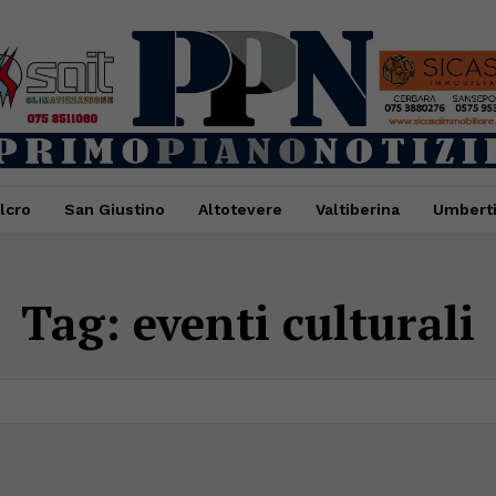
lcro
San Giustino
Altotevere
Valtiberina
Umbert
Tag:
eventi culturali