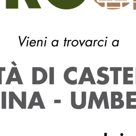
Città di Castello presenta il calendario...
“Fra(m)menti”: in bibliot
presentazione del roman
d’esordio di Simona Anto
Redazione
-
Maggio 4, 2026
CITTÀ DI CASTELLO
Venerdì 8 maggio, alle ore 17, la biblioteca di C
Castello ospiterà la presentazione di “Fra(m)m
romanzo d’esordio di Simona Antonelli, pubbli
dall’editore...