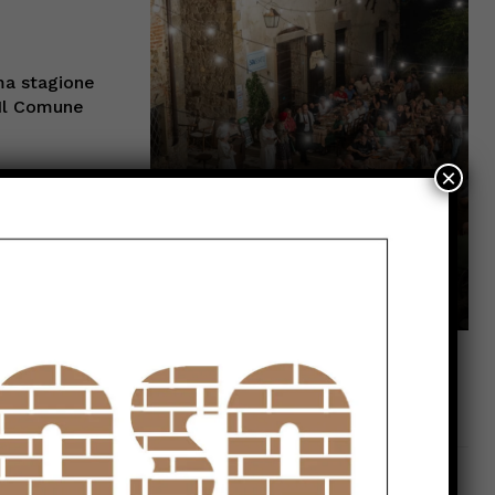
ima stagione
 Il Comune
×
Anghiari, torna Tovaglia a
Quadri: la cena-
spettacolo compie 31
anni
ri tra
Redazione
-
Agosto 7, 2026
n
arden
Umbertide, vede il vicino rubare in casa
grazie alle telecamere: arrestato
CRONACA
Agosto 7, 2026
a imparare,
La Storia, quando una lezione si canta
Tre Età di
invece di scriverla alla lavagna