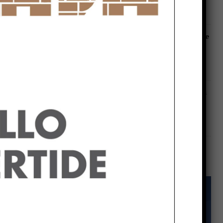
ATTUALITÀ
Agosto 6, 2026
Motociclo senza patente, assicurazione e
revisione scadute da anni: pizzicato dal
Targa System un 70enne
eca la
CITTÀ DI CASTELLO
Agosto 6, 2026
zo
San Sisto sott’acqua dopo i lavori, Forza
Italia: “Basta una pioggia per far saltare
nelli
tutto”
PERUGIA
Agosto 6, 2026
ittà di
enti”,
cato