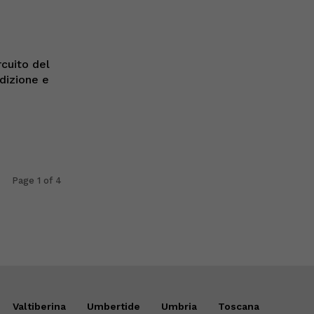
rcuito del
edizione e
Page 1 of 4
Valtiberina
Umbertide
Umbria
Toscana