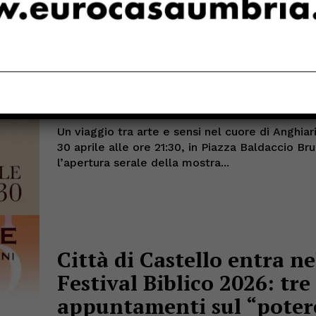
Anghiari, “Risonanze”: a
musica e profumi per
un’esperienza sensoriale
Redazione
-
Aprile 28, 2026
ANGHIARI
Un viaggio tra arte e sensi nel cuore di Anghiar
30 aprile alle ore 21:30, in Piazza Baldaccio Bru
l’apertura serale della mostra...
Città di Castello entra ne
Festival Biblico 2026: tre
appuntamenti sul “poter