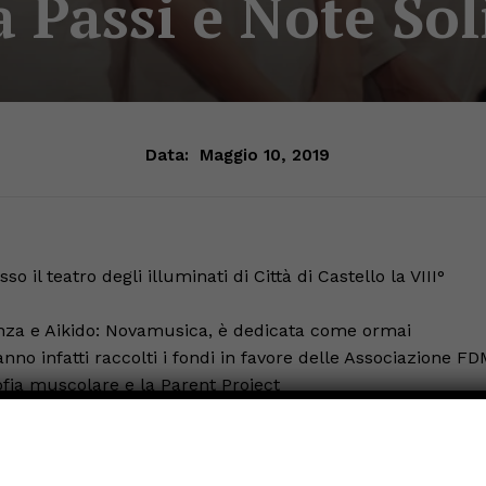
 Passi e Note Sol
Data:
Maggio 10, 2019
o il teatro degli illuminati di Città di Castello la VIII°
anza e Aikido: Novamusica, è dedicata come ormai
anno infatti raccolti i fondi in favore delle Associazione F
ofia muscolare e la Parent Project
esta malattia.
sti i giovani allievi delle varie discipline che si
tacolo coinvolgente e ricco di variegate attività.