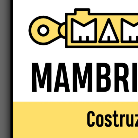
Ad inaugurare la serata il coro di voci bianche I
Katarina Polchi, poi di seguito esibizione di allie
violinisti dalla classe NovaMusica di Sansepolcr
di danza dalla ballerina Silvia Bastianelli che s
d’eccezione. Sara poi la volta dei gruppi di mu
maestri Nicola Matteaggi e Luca Pacciarini a seg
Capaccioni, e per finire la straordinaria voce di
vincitrice della sezione Junior di Sanremo. Un’et
all’insegna della solidarietà e la beneficenza. L’
Previous article
A.I.R.C. – “azalea della ricerca”,
Domenica 12 maggio in 3.700 piazze
d’Italia
LEAVE A REPLY