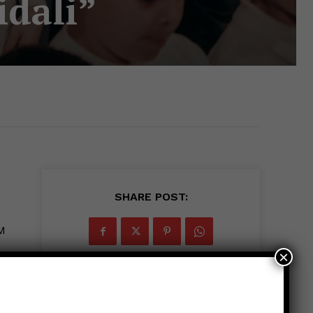
idali”
SHARE POST:
DM
×