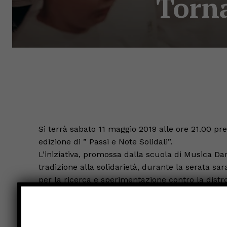
Torna
Si terrà sabato 11 maggio 2019 alle ore 21.00 press
edizione di ” Passi e Note Solidali”.
L’iniziativa, promossa dalla scuola di Musica D
tradizione alla solidarietà, durante la serata sar
per la ricerca e sperimentazione contro la distr
Associazione dei parenti di bambini affetti da qu
Il palco del teatro degli Illuminati vedrà protagoni
alterneranno esibendosi in un vero e proprio spet