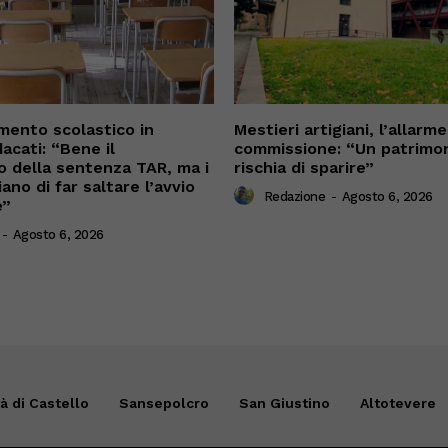
ento scolastico in
Mestieri artigiani, l’allarme
acati: “Bene il
commissione: “Un patrimo
 della sentenza TAR, ma i
rischia di sparire”
iano di far saltare l’avvio
Redazione
-
Agosto 6, 2026
e”
-
Agosto 6, 2026
tà di Castello
Sansepolcro
San Giustino
Altotevere