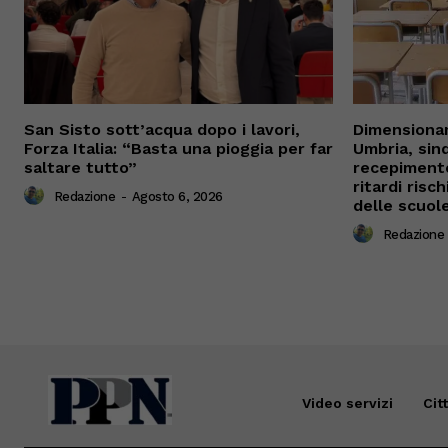
San Sisto sott’acqua dopo i lavori,
Dimensionam
Forza Italia: “Basta una pioggia per far
Umbria, sind
saltare tutto”
recepimento
ritardi risch
Redazione
-
Agosto 6, 2026
delle scuol
Redazione
Video servizi
Cit