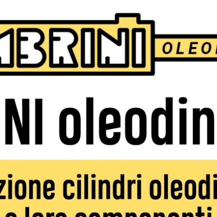
stituto comprensivo alberto Burri di Trestina diretto da
vi di Pianoforte dei maestri Alunni Ezdra, Silvano Petturiti 
o della maestra Laura Cuku. Si alterneranno poi le allieve
i alterneranno in coreografie classiche e moderne con ospit
sica d’insieme Skiapposky e Morgana d’avena a cura dei
uire il coro di voci bianche Incontrocanto diretto da Lucia
 Elizabeta Trofimova allieva della maestra Rosy Bordjieva e
erogenea offerta artistica per vivere al meglio una serata
ingresso è a offerta fino ad esaurimento posti.
Next article
Lunedì 13 maggio campionato
regionale FISDIR di atletica leggera