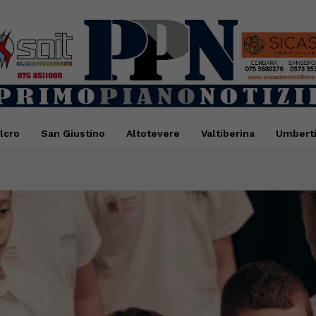
lcro
San Giustino
Altotevere
Valtiberina
Umbert