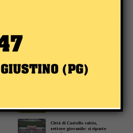
Popular
San Sisto sott’acqua dopo i
lavori, Forza Italia: “Basta
una pioggia per far saltare
tutto”
Dimensionamento scolastico
in Umbria, sindacati: “Bene il
Website:
recepimento della sentenza
TAR, ma i ritardi rischiano di
far saltare l’avvio delle
scuole”
Mestieri artigiani, l’allarme in
commissione: “Un patrimonio
che rischia di sparire”
Città di Castello calcio,
settore giovanile: si riparte