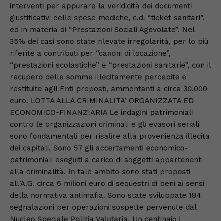
interventi per appurare la veridicità dei documenti
giustificativi delle spese mediche, c.d. “ticket sanitari”,
ed in materia di “Prestazioni Sociali Agevolate”. Nel
35% dei casi sono state rilevate irregolarità, per lo più
riferite a contributi per “canoni di locazione”,
“prestazioni scolastiche” e “prestazioni sanitarie”, con il
recupero delle somme illecitamente percepite e
restituite agli Enti preposti, ammontanti a circa 30.000
euro. LOTTA ALLA CRIMINALITA’ ORGANIZZATA ED
ECONOMICO-FINANZIARIA Le indagini patrimoniali
contro le organizzazioni criminali e gli evasori seriali
sono fondamentali per risalire alla provenienza illecita
dei capitali. Sono 57 gli accertamenti economico-
patrimoniali eseguiti a carico di soggetti appartenenti
alla criminalità. In tale ambito sono stati proposti
all’A.G. circa 6 milioni euro di sequestri di beni ai sensi
della normativa antimafia. Sono state sviluppate 184
segnalazioni per operazioni sospette pervenute dal
Nucleo Speciale Polizia Valutaria. Un centinaio i