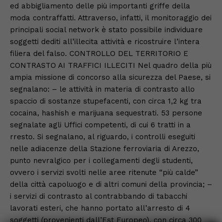
ed abbigliamento delle più importanti griffe della
moda contraffatti. Attraverso, infatti, il monitoraggio dei
principali social network è stato possibile individuare
soggetti dediti all’illecita attività e ricostruire l’intera
filiera del falso. CONTROLLO DEL TERRITORIO E
CONTRASTO AI TRAFFICI ILLECITI Nel quadro della più
ampia missione di concorso alla sicurezza del Paese, si
segnalano: – le attività in materia di contrasto allo
spaccio di sostanze stupefacenti, con circa 1,2 kg tra
cocaina, hashish e marijuana sequestrati. 53 persone
segnalate agli Uffici competenti, di cui 6 tratti in a
rresto. Si segnalano, al riguardo, i controlli eseguiti
nelle adiacenze della Stazione ferroviaria di Arezzo,
punto nevralgico per i collegamenti degli studenti,
ovvero i servizi svolti nelle aree ritenute “più calde”
della città capoluogo e di altri comuni della provincia; –
i servizi di contrasto al contrabbando di tabacchi
lavorati esteri, che hanno portato all’arresto di 4
soggetti (provenienti dall’Est Europeo), con circa 300