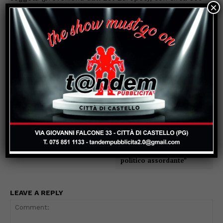
×
kg. di tabacchi lavorati esteri sequestrati; – le pattuglie
impiegate quotidianamente nel servizio di pubblica
utilità “117” e di controllo economico del territorio,
nonché i servizi svolti in materia di concorso all’ordine
ed alla sicurezza pubblica, disposti dall’Autorità
prefettizia e di Pubblica Sicurezza
Previous article
Next article
Calcio mercato: tempo di
Umbertide cambia: ad un
conferme in casa
anno di distanza, traccia
Baldaccio Bruni Anghiari
un primo bilancio delle
attivita’ della nuova
Giunta. “Immobilismo
amministrativo e silenzio
politico assordante”
LEAVE A REPLY