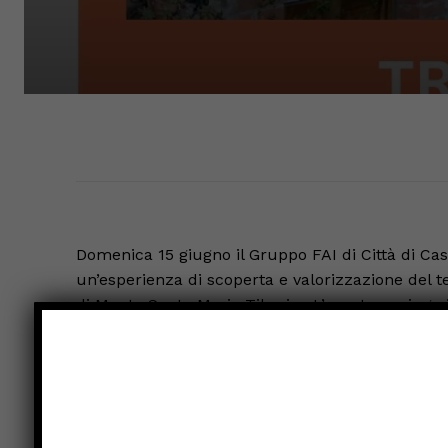
Domenica 15 giugno il Gruppo FAI di Città di Cas
un’esperienza di scoperta e valorizzazione del t
di Monte Santa Maria Tiberina.L’evento coniuga
culturale: partendo dalla circonvallazione che ab
borgo medievale, svelando lungo il tragitto scorc
La visita toccherà i principali punti di interesse
di Santa Maria Assunta, antico edificio di culto