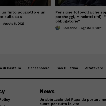
 un finto poliziotto e un
Pensiline fotovoltaiche sop
o sulla E45
parcheggi, Minciotti (Pd):
obbligatorie”
-
Agosto 8, 2026
Redazione
-
Agosto 8, 2026
tà di Castello
Sansepolcro
San Giustino
Altotevere
cy
News
Policy
Un abbraccio del Papa da portare ne
cuore per tutta la vita