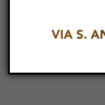
Previous article
Giovani e Lavoro: a San Giustino
iniziativa con Teresa Bellanova