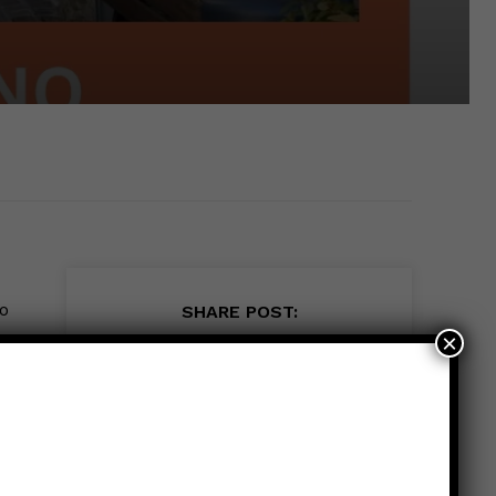
go
SHARE POST:
×
e