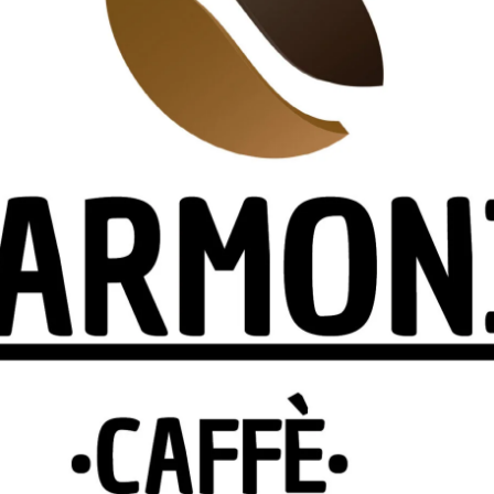
lubilmente legata alla nobile famiglia dei marchesi
ofondamente l’identità storica del borgo.Un’occasione per
 e culturale di uno dei borghi più caratteristici dell’Alta
resso Scuola primaria di Monte Santa Maria Tiberina, Larg
ramite faiprenotazioni.fondoambiente.it, linkdiretto
-28186 e un contributo libero. Durata della passeggiata
e alla passeggiata anche su strada sterrata. Possibilità d
ine dell’attività.Si ringrazia per la collaborazione: Comune
stello.
@gruppofai.fondoambiente.it, Instagram “Gruppo FAI Città di