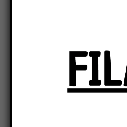
emblema della storia secolare del luogo, indisso
Bourbon del Monte, il cui dominio ha segnato pr
scoprire, camminando, il patrimonio paesaggistico
Valle del Tevere.Appuntamento alle ore 10:00 p
Dante Alighieri 4.
Per la partecipazione è gradita la prenotazione t
https://fondoambiente.it/eventi/trekking-urbano
circa 2,5 ore.
Si raccomandano abbigliamento e calzature adatt
pranzo al sacco (a cura dei partecipanti) al term
di Monte Santa Maria Tiberina, CAI di Città di Ca
Per ulteriori informazioni: mail cittadicastello
Castell