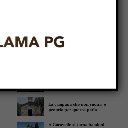
Popular
Un abbraccio del Papa da
portare nel cuore per tutta la
vita
Due anziani, un finto
poliziotto e un inseguimento
sulla E45
Pensiline fotovoltaiche sopra
i parcheggi, Minciotti (Pd):
“Rendiamole obbligatorie”
La campana che non suona, e
proprio per questo parla
A Garavelle si torna bambini