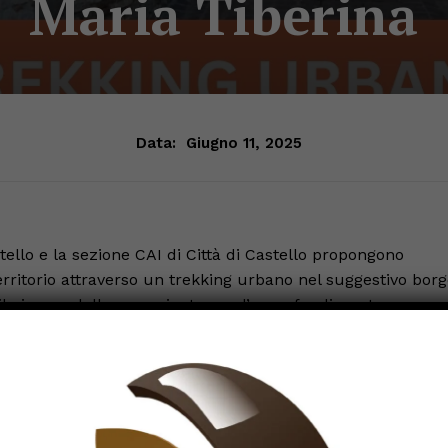
Maria Tiberina
Data:
Giugno 11, 2025
tello e la sezione CAI di Città di Castello propongono
erritorio attraverso un trekking urbano nel suggestivo bor
 il piacere della camminata con l’approfondimento
braccia il paese, il percorso si snoderà fino al cuore del
i panoramici e luoghi ricchi di storia.
 storico-architettonico, con particolare attenzione alla Piev
 di grande fascino, e al Palazzo Museo Bourbon del Monte,