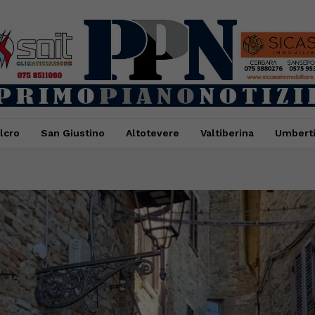
lcro
San Giustino
Altotevere
Valtiberina
Umbert