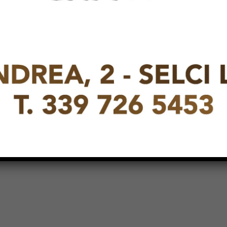
Next article
L’anima dell’argilla: sette artisti da
Cape Town portano la ceramica
sudafricana a TazzinArt a Città di
Castello